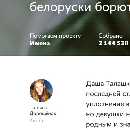
белоруски борют
Помогаем проекту
Собрано
Имена
2 144 538 
Даша Талашко
последней ст
уплотнение в
Татьяна
но девушки н
Дорощёнок
Автор
родным и зна