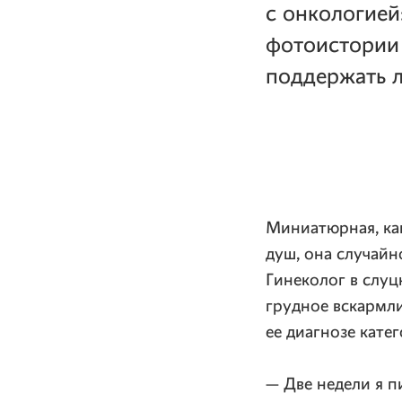
с онкологией
фотоистории 
поддержать л
Миниатюрная, ка
душ, она случайн
Гинеколог в слуц
грудное вскармли
ее диагнозе кате
— Две недели я п