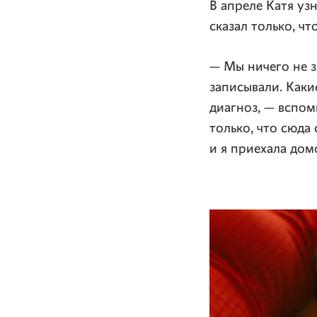
В апреле Катя уз
сказал только, ч
— Мы ничего не з
записывали. Каки
диагноз, — вспом
только, что сюда
и я приехала дом