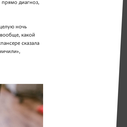
л прямо диагноз,
целую ночь
 вообще, какой
пансере сказала
мичили»,