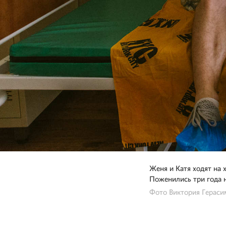
Женя и Катя ходят на 
Поженились три года н
Фото Виктория Гераси