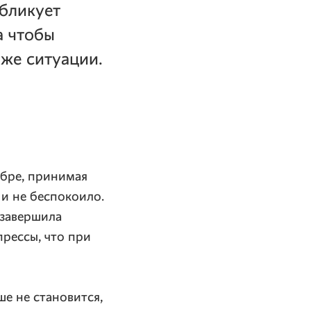
убликует
а чтобы
 же ситуации.
абре, принимая
 и не беспокоило.
 завершила
прессы, что при
ше не становится,