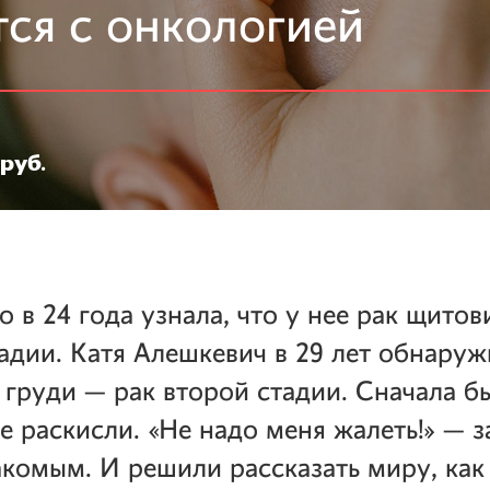
ся с онкологией
руб.
 в 24 года узнала, что у нее рак щитов
адии. Катя Алешкевич в 29 лет обнаруж
 груди — рак второй стадии. Сначала б
е раскисли. «Не надо меня жалеть!» — 
комым. И решили рассказать миру, как