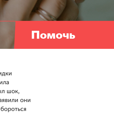
Помочь
идки
ила
ыл шок,
заявили они
 бороться