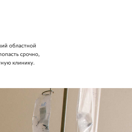
ский областной
попасть срочно,
тную клинику.