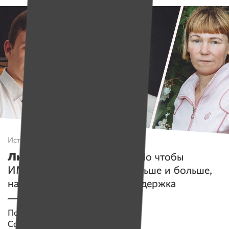
Истории
Люди молят о помощи!
Но чтобы
ИМЕНА могли помогать дальше и больше,
нам самим нужна ваша поддержка
Помогаем проекту
Имена
Собрано
2 144 538 руб.