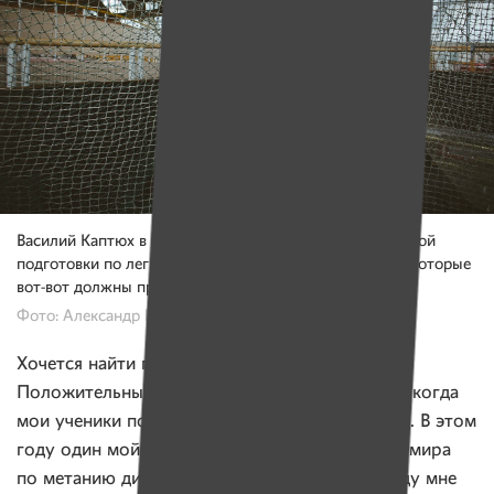
Василий Каптюх в Республиканском центре олимпийской
подготовки по легкой атлетике в ожидании учеников, которые
вот-вот должны прийти на занятия.
Фото: Александр Васюкович, Имена
Хочется найти продолжение своих успехов.
Положительных эмоций в моей жизни нет, но, когда
мои ученики показывают результат, я радуюсь. В этом
году один мой ученик стал 4-м на чемпионате мира
по метанию диска в Колумбии. Еще в этом году мне