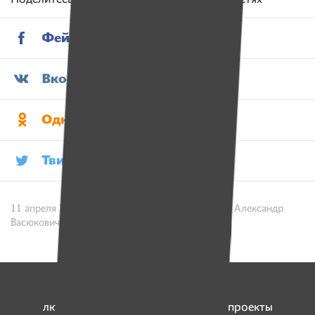
Фейсбук
12
Вконтакте
3
Одноклассники
Твитер
11 апреля 2016 / Текст: Катерина Синюк. Фото: Александр
Васюкович, Имена
6 992 773 рубля
люди перечислили на социальные проекты