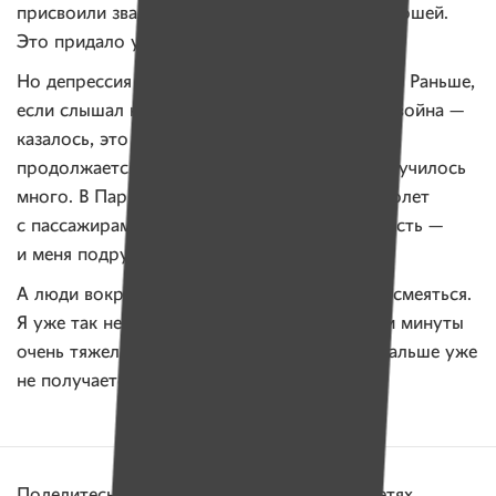
присвоили звание лучшего тренера среди юношей.
Это придало уверенности.
Но депрессия меня сопровождает постоянно. Раньше,
если слышал новость, что теракт где-то или война —
казалось, это где-то далеко, а моя жизнь
продолжается. За это время терактов уже случилось
много. В Париже теракт, в Египте, когда самолет
с пассажирами подбили… Каждая такая новость —
и меня подрубает снова.
А люди вокруг, смотрю, продолжают жить, смеяться.
Я уже так не могу. Я знаю, что кому-то в эти минуты
очень тяжело, и просто радоваться жизни дальше уже
не получается.
Поделитесь этой историей в социальных сетях