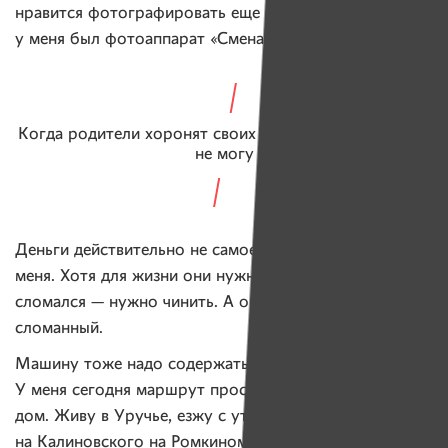
нравится фотографировать еще с детских лет, когда
у меня был фотоаппарат «Смена-8».
Когда родители хоронят своих детей — это я принять
не могу
Деньги действительно не самое главное теперь для
меня. Хотя для жизни они нужны. Телевизор вот
сломался — нужно чинить. А он так и стоит,
сломанный.
Машину тоже надо содержать… Но зачем она мне?
У меня сегодня маршрут простой: дом — работа —
дом. Живу в Уручье, езжу с утра в манеж
на Калиновского на Ромкином велосипеде, потом