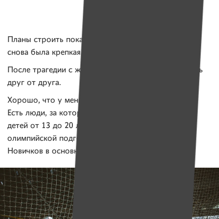
Планы строить пока сложно. Мечтаю, чтобы семья
снова была крепкая.
После трагедии с женой мы тоже как-то отдалились
друг от друга.
Хорошо, что у меня есть моя тренерская работа…
Есть люди, за которых я ответственен. Я тренирую
детей от 13 до 20 лет в Республиканском центре
олимпийской подготовки по легкой атлетике.
Новичков в основном.