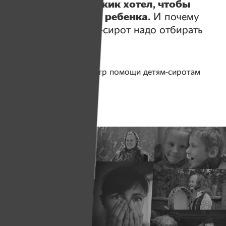
Как странный мужик хотел, чтобы
ИМЕНА дали ему ребенка.
И почему
взрослых для детей-сирот надо отбирать
тщательно. Мнение
Помогаем проекту
Центр помощи детям-сиротам
«Нити Дружбы»
Собрано
169 539 руб.