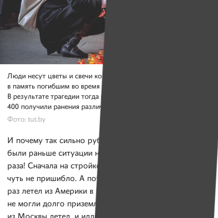
Люди несут цветы и свечи ко входу на ст. м. «Октябрьская»
в память погибшим во время теракта 11 апреля 2011 года.
В результате трагедии тогда погибли 15 человек. Еще около
400 получили ранения различной степени тяжести.
Фото: tut.by
И почему так сильно рубануло? Ведь у меня у самого
были раньше ситуации на грани жизни и смерти. Три
раза! Сначала на стройке как-то плита упала, меня
чуть не пришибло. А потом два раза в самолете: один
раз летел из Америки в Ирландию, шасси замерзло,
не могли долго приземлиться, а потом как-то
из Москвы летел, и иллюминатор треснул. Самолет