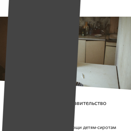
Истории
Саша и «девки»
. Как правительство
не научило Сашу жить
Помогаем проекту
Центр помощи детям-сиротам