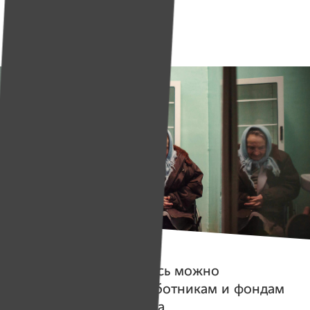
«Нити Дружбы»
Собрано
169 539 руб.
Истории
@Covid19.imena.
Здесь можно
помочь врачам, соцработникам и фондам
во время коронавируса