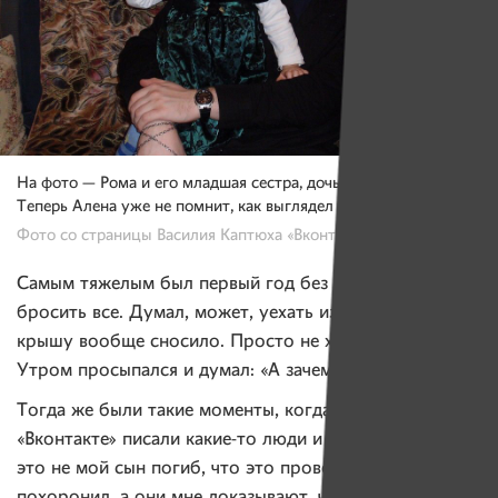
На фото — Рома и его младшая сестра, дочь Василия, Алена.
Теперь Алена уже не помнит, как выглядел брат.
Фото со страницы Василия Каптюха «Вконтакте»
Самым тяжелым был первый год без Ромы. Я думал
бросить все. Думал, может, уехать из страны. Бывало,
крышу вообще сносило. Просто не хотелось жить.
Утром просыпался и думал: «А зачем я проснулся?»
Тогда же были такие моменты, когда мне на страницу
«Вконтакте» писали какие-то люди и доказывали, что
это не мой сын погиб, что это провокация. Я сына
похоронил, а они мне доказывают, что я лох,