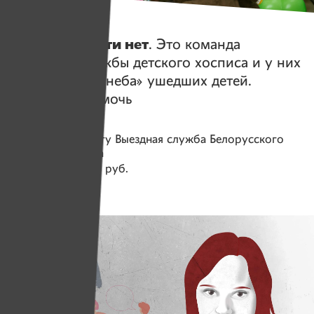
Истории
Словно смерти нет
. Это команда
Выездной службы детского хосписа и у них
два «звездных неба» ушедших детей.
Им нужно помочь
Помогаем проекту
Выездная служба Белорусского
детского хосписа
Собрано
217 621 руб.