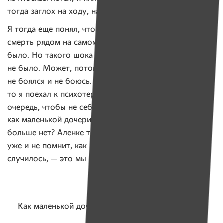
тогда заглох на ходу, на винтах летел.
Я тогда еще понял, что все мы под богом ходим, что
смерть рядом на самом деле. Страшно в жизни уже
было. Но такого шока длиной в пять лет у меня
не было. Может, потому, что за себя я никогда
не боялся и не боюсь. Даже когда случился теракт,
то я поехал к психотерапевту в Новинки, в первую
очередь, чтобы не себя спасать, а совета спросить:
как маленькой дочери объяснить, что ее братика
больше нет? Аленке тогда 3 года было. Сейчас она
уже и не помнит, как Рома выглядел… Но что с ним
случилось, — это мы ей все рассказали.
Как маленькой дочери объяснить, что ее братика
больше нет?