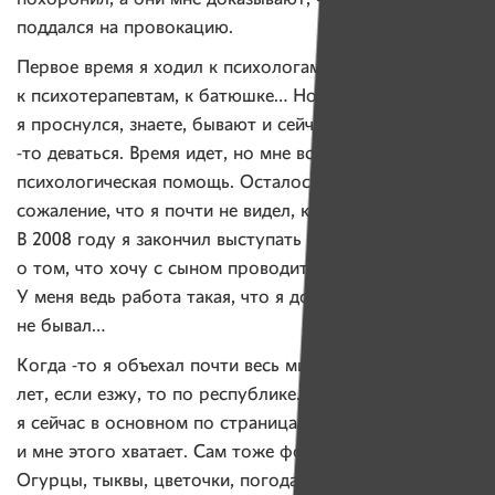
поддался на провокацию.
Первое время я ходил к психологам,
к психотерапевтам, к батюшке… Но мысли, зачем
я проснулся, знаете, бывают и сейчас. Мне надо куда
-то деваться. Время идет, но мне все так же нужна
психологическая помощь. Осталось у меня
сожаление, что я почти не видел, как вырос мой сын.
В 2008 году я закончил выступать и много думал
о том, что хочу с сыном проводить больше времени.
У меня ведь работа такая, что я дома почти никогда
не бывал…
Когда -то я объехал почти весь мир. А пять последних
лет, если езжу, то по республике. Путешествую
я сейчас в основном по страницам людей в Instagram,
и мне этого хватает. Сам тоже фотографии публикую.
Огурцы, тыквы, цветочки, погода, дерево. Мне