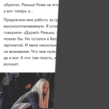
обратно. Раньше Рома на этом велосипеде ездил,
а вот теперь я…
Предлагали мне работу за границей, довольно
высокооплачиваемую. Я отказался. И мне многие
говорили: «Дурак!» Раньше, знаете, наверное,
поехал бы. Но остался в Беларуси, с маленькой
зарплатой. И меня нисколько не пугает такая игра
на выживание. Что мне нужно? За квартиру заплатить,
да и все. А что там поесть, меня даже это не сильно
волнует.