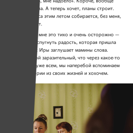
«Я не хочу жить, мне надоело». Короче, вообще
ничего не хотела. А теперь хочет, планы строит.
В лагерь хосписа этим летом собирается, без меня,
говорит, поедет.
Мама говорит мне это тихо и очень осторожно —
будто боится спугнуть радость, которая пришла
в их дом. Смех Иры заглушает мамины слова.
Ее смех — такой заразительный, что через какое-то
время весело уже всем, мы наперебой вспоминаем
смешные истории из своих жизней и хохочем.