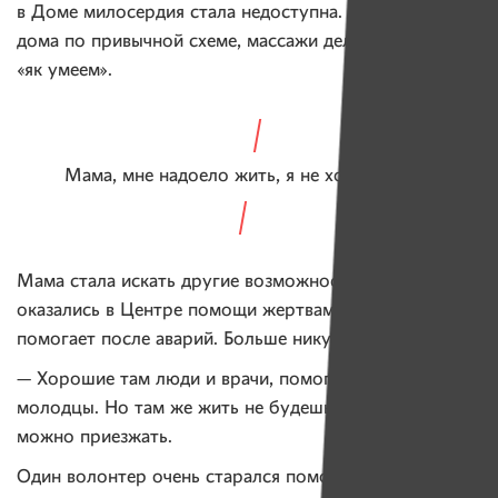
в Доме милосердия стала недоступна. Занимались
дома по привычной схеме, массажи делали сами,
«як умеем».
Мама, мне надоело жить, я не хочу больше
Мама стала искать другие возможности — так
оказались в Центре помощи жертвам ДТП, который
помогает после аварий. Больше никуда Иру не взяли.
— Хорошие там люди и врачи, помогали нам,
молодцы. Но там же жить не будешь: два раза в год
можно приезжать.
Один волонтер очень старался помочь Ире: активно