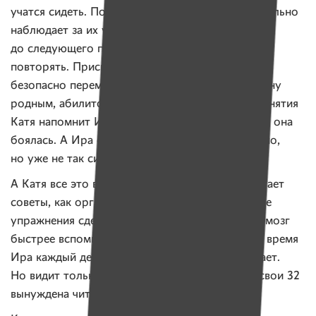
учатся сидеть. Помощница Иры Наташа внимательно
наблюдает за их упражнениями — каждый день
до следующего приезда абилитологов будут
повторять. Приспособление, которое помогает
безопасно переместить Иру и не надорвать спину
родным, абилитологи оставят семье. В конце занятия
Катя напомнит Ире, что у нее все получилось, а она
боялась. А Ира скажет, что хоть и было страшно,
но уже не так сильно.
А Катя все это время разговаривает с мамой. Дает
советы, как организовать занятия дома, на какие
упражнения сделать акцент, что делать, чтобы мозг
быстрее вспомнил навыки письма. В последнее время
Ира каждый день учится писать и подолгу читает.
Но видит только крупный шрифт, а потому в свои 32
вынуждена читать сказки.