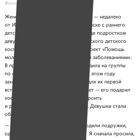
Фото: Юлия Карпенко для ИМЕН
Жене — 23. Она живет в Дзержинске — недалеко
от Иры. Женя передвигается на коляске с раннего
детства и не помнит себя другой. Еще подростком
девушка стала подопечной Белорусского детского
хосписа, а чуть позже перешла в проект «Помощь
молодым взрослым с неизлечимыми заболеваниями».
В прошлом году каждый четверг ездила на группы
по психологической поддержке, а в этом году
захотела помогать сама. Поводом для их первой
встречи с Ирой стал как раз планшет — его подарил
хоспис Ире, а Женя помогала настроить
и разобраться, как с ним работать. Девушки стали
общаться.
— Сразу после аварии к Ире приходили подружки,
одноклассники. Потом перестали. Я сначала просила,