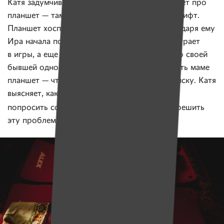
Катя задумчиво морщится, а потом вспоминает про
планшет — там можно установит крупный шрифт.
Планшет хоспис подарил Ире недавно. Благодаря ему
Ира начала пользоваться вайбером, на нем играет
в игры, а еще — стала общаться в соцсетях со своей
бывшей одногруппницей. Ира не любит давать маме
планшет — чтобы случайно не прочла переписку. Катя
выясняет, какие книги любит Ира, и обещает
Андрея
попросить социального работника
решить
эту проблему.