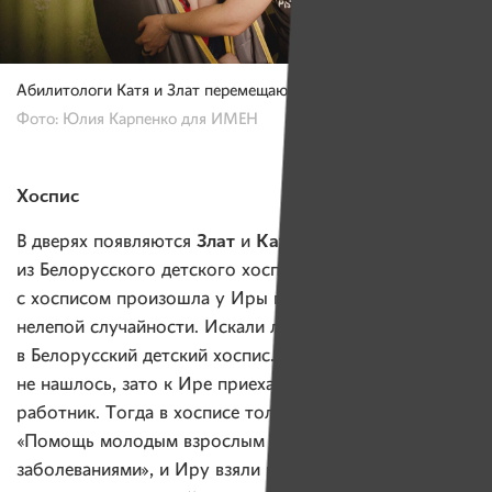
Абилитологи Катя и Злат перемещают Иру на пол
Фото: Юлия Карпенко для ИМЕН
Хоспис
Злат
Катя
В дверях появляются
и
— абилитологи
из Белорусского детского хосписа. Встреча
с хосписом произошла у Иры по абсолютной, даже
нелепой случайности. Искали логопеда, позвонили
в Белорусский детский хоспис. Логопеда там
не нашлось, зато к Ире приехал социальный
работник. Тогда в хосписе только стартовал проект
«Помощь молодым взрослым с неизлечимыми
заболеваниями», и Иру взяли под опеку. Теперь