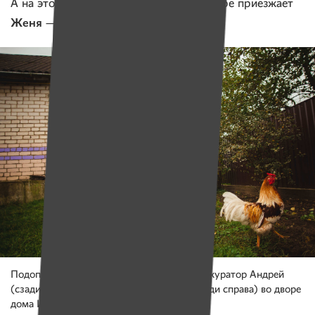
А на этой неделе вместе с Андреем к Ире приезжает
Женя
— одна из подопечных проекта.
Подопечная проекта Женя (по центру), ее куратор Андрей
(сзади слева), автоволонтер Геннадий (сзади справа) во дворе
дома Иры