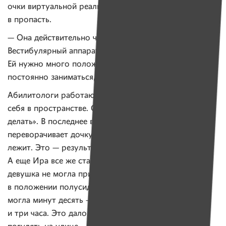
очки виртуальной реальности, где ты летишь
в пропасть.
— Она действительно чувствует это так. Но.
Вестибулярный аппарат можно тренировать.
Ей нужно много положительного опыта, ей нужно
постоянно заниматься, — объясняет Катя.
Абилитологи работают с движением, осознанием
себя в пространстве. С тем, что «я могу что-то
делать». В последнее время мама заметила, что когда
переворачивает дочку, Ира ей помогает, а не просто
лежит. Это — результат работы с абилитологами.
А еще Ира все же стала меньше бояться. Раньше
девушка не могла присесть на кровати, находится
в положении полусидя тоже не могла. Да и сидеть
могла минут десять — не больше. Сейчас — и два,
и три часа. Это дало большие возможности: можно