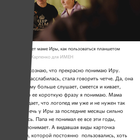
Катя объясняет маме Иры, как пользоваться планшетом
Фото: Юлия Карпенко для ИМЕН
Я вдруг осознаю, что прекрасно понимаю Иру.
Девушка расслабилась, стала говорить четче. Да, она
по-прежнему больше слушает, смеется и кивает,
но каждую ее короткую фразу я понимаю. Мама
подтверждает, что логопед им уже и не нужен так
остро — речь у Иры за последние месяцы сильно
улучшилась. Папа не понимал ее все эти годы,
а теперь понимает. А видавшая виды карточка
с буквами, которой постоянно пользовались, хоть