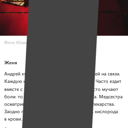
Фото: Юлия Карпенко для ИМЕН
Женя
Андрей курирует девушку, постоянно с ней на связи.
Каждую неделю приезжает к ней в гости. Часто ездит
Татьяной
вместе с медсестрой
— Иру часто мучают
боли: то бок, то горло, то живот, то рука. Медсестра
осматривает, дает советы, прописывает лекарства.
Заодно проверяет сатурацию — уровень кислорода
в крови.