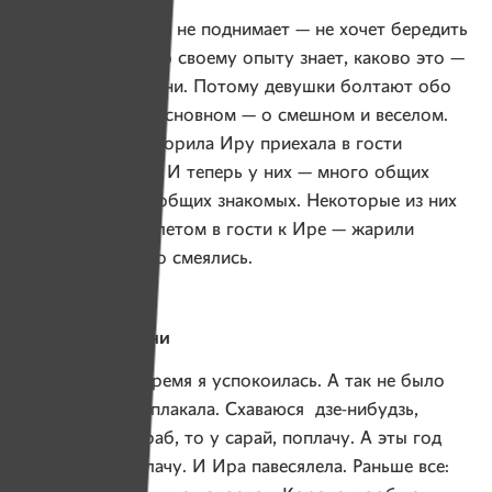
Тему аварии Женя не поднимает — не хочет бередить
старые раны. И по своему опыту знает, каково это —
говорить о болезни. Потому девушки болтают обо
всем на свете. В основном — о смешном и веселом.
Летом Женя уговорила Иру приехала в гости
в лагерь хосписа. И теперь у них — много общих
воспоминаний и общих знакомых. Некоторые из них
приезжали этим летом в гости к Ире — жарили
шашлыки и много смеялись.
Навстречу жизни
— В последнее время я успокоилась. А так не было
дня, чтобы я не плакала. Схаваюся дзе-нибудзь,
пайду, то у пограб, то у сарай, поплачу. А эты год
как-то уже не плачу. И Ира павесялела. Раньше все: