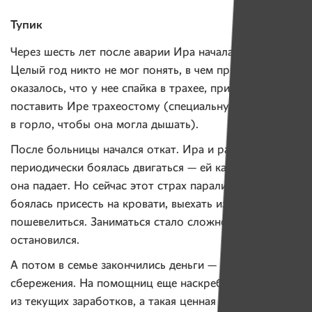
Тупик
Через шесть лет после аварии Ира начала задыхаться.
Целый год никто не мог понять, в чем причина. Потом
оказалось, что у нее спайка в трахее, пришлось
поставить Ире трахеостому (специальную трубочку
в горло, чтобы она могла дышать).
После больницы начался откат. Ира и раньше
периодически боялась двигаться — ей казалось, что
она падает. Но сейчас этот страх парализовал: она
боялась присесть на кровати, выехать из дома, просто
пошевелиться. Заниматься стало сложно, прогресс
остановился.
А потом в семье закончились деньги — потратили все
сбережения. На помощниц еще наскребали
из текущих заработков, а такая ценная реабилитация