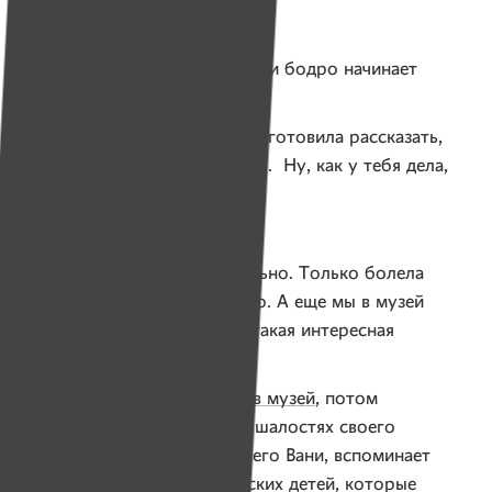
Фото: Юлия Карпенко для ИМЕН
А Женя уже сидит возле Иры и бодро начинает
разговор.
Я тебе столько всего подготовила рассказать,
скучно не будет, обещаю. Ну, как у тебя дела,
рассказывай?
Нормааально.
У меня тоже все нормально. Только болела
в последнее время много. А еще мы в музей
ходили. С этим музеем такая интересная
история…
Женя тараторит про
поход в музей
, потом
переключается на рассказ о шалостях своего
младшего брата — трехлетнего Вани, вспоминает
своего кота и рыбок, соседских детей, которые