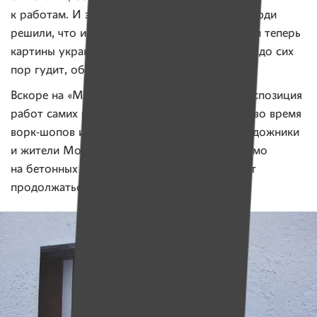
к работам. И это невероятный перфоманс! Люди
решили, что искусству не место на мусорке, и теперь
картины украшают чьи-то квартиры. А район до сих
пор гудит, обсуждая это событие.
Вскоре на «Мусорной галерее» откроется экспозиция
работ самих горожан, которые они создали во время
ворк-шопов и фестивалей, а ближе к зиме художники
и жители Молодечно нарисуют картины прямо
на бетонных стенах мусорки. И диалог будет
продолжаться.