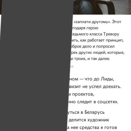
Билл Форестер живет по принципу «заплати другому». Этот
принцип стал широко известен благодаря герою
одноименного фильма — ученику седьмого класса Тревору
МакКинни. Мальчик решил проверить, как работает принцип,
начав цепочку добра. Он сделал доброе дело и попросил
человека отблагодарить не его, а трех других людей, которые,
в свою очередь, отблагодарили еще троих, и так далее.
Фото: Александр Васюкович, Имена
Сожалеет Билл только об одном — что до Лиды,
Молодечно и Гродно в этот визит не успел доехать.
Но говорит, что за развитием проектов,
которые поддержал, постоянно следит в соцсетях.
— У меня есть желание вернуться в Беларусь
с собственной выставкой, — делится художник
планами. — А вырученные за нее средства я готов