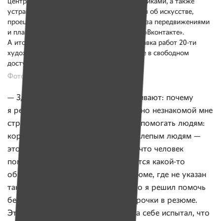
центре будут проводить встречи с художниками, а также
устраивать открытые кинопоказы фильмов об искусстве,
проецируя их на борт грузовика. Следить за передвижениями
и планами арт-грузовика можно в группе «Вконтакте».
А итогом работы станет совместная выставка работ 20-ти
художников, которую разместят в Минске в свободном
доступе.
Фото: vk.com
— Здесь, в Минске, меня все спрашивают: почему
я решил помочь людям в совершенно незнакомой мне
стране? — говорил Билл. — В США помогать людям:
кормить бездомных, читать книги слепым людям —
это в порядке вещей, так принято, что человек
помимо основной работы занимается какой-то
общественной деятельностью. Резюме, где не указан
такой опыт, выглядит странным. Но я решил помочь
белорусским проектам не ради строчки в резюме.
Это, скорее, душевный порыв. Я на себе испытал, что