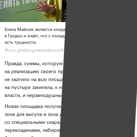
Елена Майсюк является координатором «Зеленого дозора»
в Гродно и знает, что с площадками для выгула собак в городе
есть трудности.
Фото: grodno.greenbelarus.info
Правда, суммы, которую Елена получила
на реализацию своего проекта в рамках шоу «Город»,
не хватило на всю площадку, но как только работа
на пустыре закипела, к ней подключились и городские
власти, и неравнодушные жители Гродно.
Новая площадка получилась функциональной. Есть
зона для выгула и зона для тренировок
со специальными снарядами лестницами,
перекладинами, лабиринтами, тоннелями из шин.