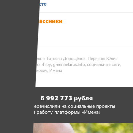
Вконтакте
Одноклассники
Твитер
7 июля 2017 / Текст: Татьяна Дорощёнок. Перевод: Юлия
Бобруйская. Фото: rh.by, greenbelarus.info, социальные сети,
Александр Васюкович, Имена
6 992 773 рубля
люди перечислили на социальные проекты
и работу платформы «Имена»