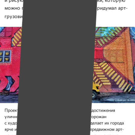
и рисуют картины поменьше для выставки, которую
можно посмотреть внутри грузовика. Придумал арт-
Марат RGB
грузовик
из Минска.
Проект нужен для того, чтобы запечатлеть достижения
уличного искусства, а еще — познакомить горожан
с художниками, ведь многие не знают, кто делает их города
ярче и интереснее, а главное — почему. В передвижном арт-