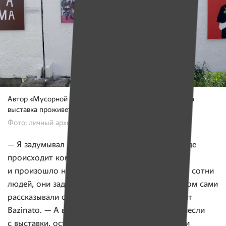
Автор «Мусорной галереи» даже не подозревал, что эта
выставка проживет всего один день.
Фото: личный архив Bazinato
— Я задумывал эту галерею как ивент, место, где
происходит коммуникация горожан. Это
и произошло на открытии, на которое пришли сотни
людей, они задавали вопросы о работах и потом сами
рассказывали о них новым зрителям, — говорит
Bazinato. — А вечером большинство картин унесли
с выставки, оставив только таблички и надписи