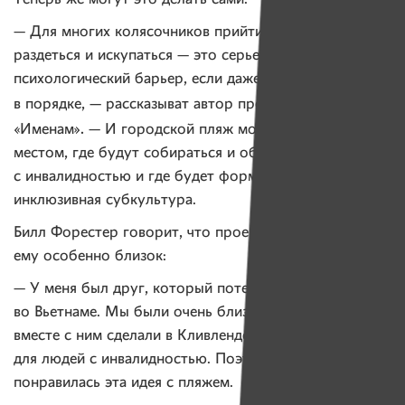
— Для многих колясочников прийти на пляж,
раздеться и искупаться — это серьезный
психологический барьер, если даже и «безбарьерка»
—
в порядке,
рассказыват автор проекта
.
«Именам»
— И городской пляж может стать таким
местом, где будут собираться и общаться люди
с инвалидностью и где будет формироваться особая
инклюзивная субкультура.
Билл Форестер говорит, что проект Саши Авдевича
ему особенно близок:
— У меня был друг, который потерял ногу
во Вьетнаме. Мы были очень близки, как братья,
вместе с ним сделали в Кливленде много проектов
для людей с инвалидностью. Поэтому мне
понравилась эта идея с пляжем.