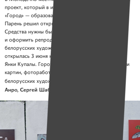
проект, который в итоге получил гран-при шоу
«Город» — образовательную поездку в Бразилию.
Парень решил открыть «Мусорную галерею».
Средства нужны были для того, чтобы распечатать
и оформить репродукции картин современных
белорусских художников. Первая экспозиция
открылась 3 июня на мусорке возле дома на улице
Янки Купалы. Горожанам представили репродукции
картин, фоторабот и инсталляций десяти
Андрей
белорусских художников, среди которых
Анро, Сергей Шабохин, Жанна Гладко
и другие.