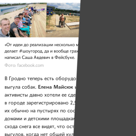
«От идеи до реализации несколько месяцев. Вот что с нами
делает #шоугород, да и вообще гражданский активизм», —
написал Саша Авдевич в Фейсбуке.
Фото: facebook.com
В Гродно теперь есть оборудованная площадка для
Елена Майсюк
выгула собак.
и другие гродненские
активисты давно хотели ее сделать, потому что собак
в городе зарегистрировано 2,5 тысячи, а выгуливают
их обычно на пустырях по соседству с жилыми
домами и детскими площадками. По весне после
схода снега все видят, что остается от стихийных
выгулов, когда нет общей культуры. Елена решила эту