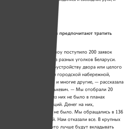
лишние доски.
Фото: greenbelarus.info
Белорусские компании предпочитают тратить
деньги на рекламу
— В этом году в наше шоу поступило 200 заявок
от активных горожан из разных уголков Беларуси.
Были проекты по благоустройству двора или целого
района, реконструкции городской набережной,
восстановлению храма и многие другие, — рассказала
«Именам» Надежда Илькевич. — Мы отобрали 20
инициатив. Ни одной из них не было в планах
у местных администраций. Денег на них,
соответственно, тоже не было. Мы обращались в 136
белорусских компаний. Нам отказали все. В крупных
компаниях ответили, что лучше будут вкладывать