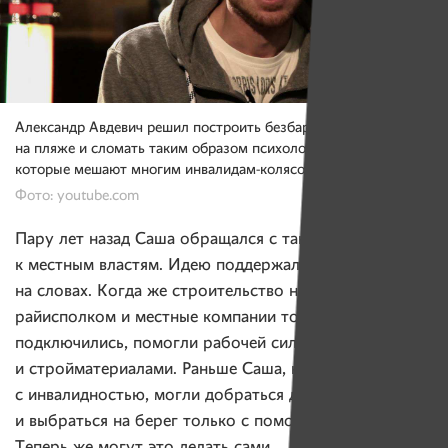
Александр Авдевич решил построить безбарьерную среду
на пляже и сломать таким образом психологические барьеры,
которые мешают многим инвалидам-колясочникам.
Фото: youtube.com
Пару лет назад Саша обращался с такой инициативой
к местным властям. Идею поддержали, но только
на словах. Когда же строительство началось,
райисполком и местные компании тоже
подключились, помогли рабочей силой,
и стройматериалами. Раньше Саша, как и другие люди
с инвалидностью, могли добраться до воды
и выбраться на берег только с помощью друзей.
Теперь же могут это делать сами.