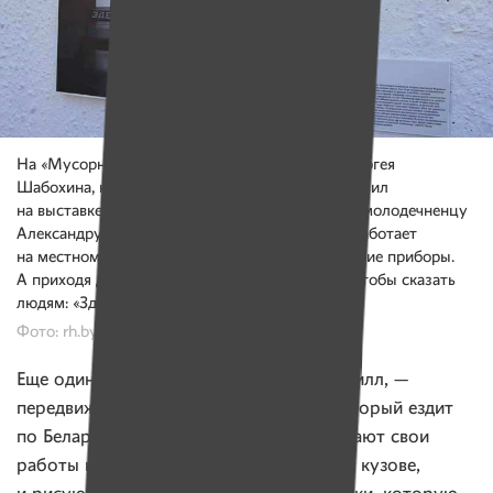
На «Мусорной галерее» была копия картины Сергея
Шабохина, которую художник впервые представил
на выставке «Имен». Она посвящена незрячему молодечненцу
Александру Жидовичу, который более 18 лет работает
на местном предприятии, делает розетки и другие приборы.
А приходя домой, обязательно зажигает свет, чтобы сказать
людям: «Здесь живет человек».
Фото: rh.by
Еще один проект, который поддержал Билл, —
передвижной арт-центр в грузовике, который ездит
по Беларуси, а уличные художники создают свои
работы на холстах, закрепленных на его кузове,