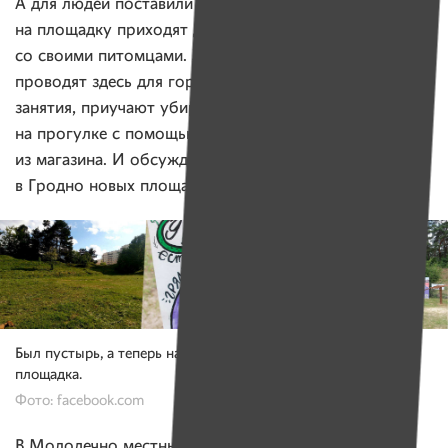
А для людей поставили скамейки и урны. Теперь
на площадку приходят десятки собаководов
со своими питомцами. Экоактивисты и кинологи
проводят здесь для горожан образовательные
занятия, приучают убирать за своим питомцем
на прогулке с помощью ненужного пакетика
из магазина. И обсуждают планы по созданию
в Гродно новых площадок для выгула собак.
Был пустырь, а теперь на нем хорошо оборудованная
площадка.
Фото: facebook.com
Bazinato
В Молодечно местный художник
придумал