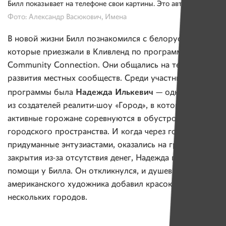
Билл показывает на телефоне свои картины. Это автопортрет.
Фото: Александр Васюкович, Имена
В новой жизни Билл познакомился с белорусами,
которые приезжали в Кливленд по программе
Community Connection. Они общались на тему
развития местных сообществ. Среди участников
Надежда Илькевич
программы была
— одна
из создателей реалити-шоу «Город», в котором
активные горожане соревнуются в обустройстве
городского пространства. И когда через год проекты,
придуманные энтузиастами, оказались на грани
закрытия из-за отсутствия денег, Надежда попросила
помощи у Билла. Он откликнулся, и душевный порыв
американского художника добавил красок в жизнь
нескольких городов.