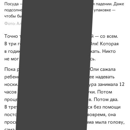
Посуда — пластиковой, чтобы не побилась при падении. Даже
подсолнечное масло выбирали в специальной упаковке —
чтобы было удобно хватать рукой.
Фото: Александр Васюкович, Имена
Точно так же было с чашкой, с книжкой — со всем.
В три года Юля ела самостоятельно. Юля! Которая
в годик еще голову не умела сама держать. Никто
не мог в это поверить, но это случилось.
Пока рыдала на кухне бабушка, мама Юли сажала
ребенка на стульчик в ванной и учила ее надевать
носки. Сначала эта несложная процедура занимала 12
часов — совсем не слушались Юлю руки. Потом
процедура стала занимать шесть часов. Потом два.
В третьем классе Юля начала одеваться без помощи
посторонних. Чтобы успеть в школу вовремя, она
просыпалась в пять, а то и раньше, сама мыла голову,
сама собиралась.