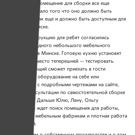
в феврале, но помещение для сборки все еще
не найдено — мало того что оно должно быть
просторным, так еще и должно быть доступным для
челвека на коляске.
Сварить конструкцию для ребят согласились
специалисты одного небольшого мебельного
производства в Минске. Готовую кухню установят
у Юли дома вместо теперешней — тестировать.
Любой желающий сможет приехать в гости
и опробовать оборудование на себе или
ознакомиться с подробными чертежами на сайте,
получить консультации по самостоятельной сборке
и поддержку. Дальше Юлю, Лену, Ольгу
и Александра ждет поиск помещения для работы,
хождение по мебельным фабрикам и плотная работа
с аудиторией.
— Мы мечтаем о собственном производстве и о том,