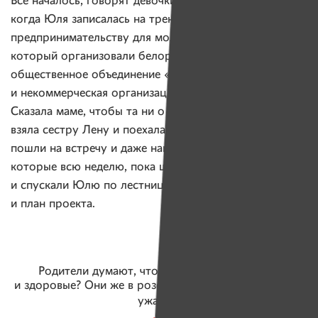
Все началось, говорят девочки, в августе 2016 года,
когда Юля записалась на тренинг по социальному
предпринимательству для молодежи и подростков,
который организовали белорусское молодежное
общественное объединение «Новые лица»
и некоммерческая организация ОДБ Брюссель.
Сказала маме, чтобы та ни о чем не волновалась,
взяла сестру Лену и поехала учиться. Организаторы
пошли на встречу и даже нашли ей волонтеров,
которые всю неделю, пока шли курсы, поднимали
и спускали Юлю по лестнице. Результат занятий: идея
и план проекта.
Родители думают, что будут вечно молодые
и здоровые? Они же в розовых очках постоянно! Это
ужасно!