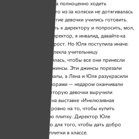
В школе Юля не могла полноценно ходить
на «труды», потому что из-за коляски не дотягивалась
до плиты, где все другие девочки учились готовить.
Юля могла бы сходить к директору и попросить, мол,
здрассте, товарищ директор, я инвалид, давайте-ка
мне плитку под мой рост. Но Юля поступила иначе:
собрала ребят, привлекла учительницу
«трудов» и договорилась, чтобы все они принесли
из дома ненужные джинсы. Эти джинсы порезали
и сделали из них пеналы, а Лена и Юля разукрасили
их причудливыми узорами — недаром оканчивали
художку. Суммы, которую девочки выручили
с продажи пеналов на выставке «Инклюзивная
Беларусь», хватило ровно на то, чтобы купить
нужную переносную плитку. Директор Юле
понадобится только для того, чтобы дать добро
на установку этой плитки в классе.