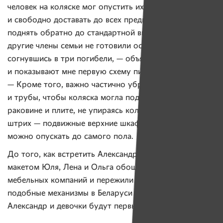
человек на коляске мог опустить их под свой рост
и свободно доставать до всех предметов, а потом
поднять обратно до стандартной высоты, чтобы
другие члены семьи не готовили остаток жизни,
согнувшись в три погибели, — объясняет мама Ольга
и показывают мне первую схему пилотной кухни в 3D.
— Кроме того, важно частично убрать нижние полки
и трубы, чтобы коляска могла подъехать к столу,
раковине и плите, не упираясь колесами. Последний
штрих — подвижные верхние шкафчики, которые
можно опускать до самого пола.
До того, как встретить Александра, с этим своим
макетом Юля, Лена и Ольга обошли с десяток
мебельных компаний и пережили с десяток отказов —
подобные механизмы в Беларуси не создают.
Александр и девочки будут первыми.