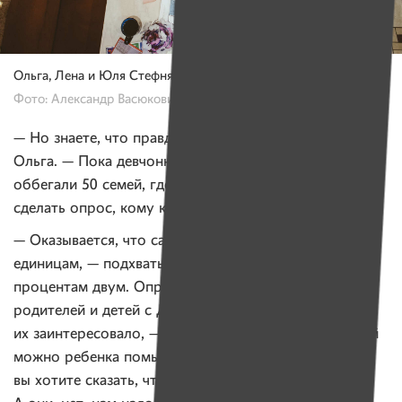
Ольга, Лена и Юля Стефняк показывают бизнес-канву проекта.
Фото: Александр Васюкович
— Но знаете, что правда страшно? — вмешивается
Ольга. — Пока девчонки готовили проект, они
оббегали 50 семей, где есть дети-инвалиды, чтобы
сделать опрос, кому какая мебель необходима.
— Оказывается, что самостоятельность пока нужна
единицам, — подхватывает Юля. — Из 100% —
процентам двум. Опрашивали мы в основном
родителей и детей с ДЦП. Единственное, что
их заинтересовало, — это душевая кабина, в которой
можно ребенка помыть. И я спрашиваю: стоп, стоп,
вы хотите сказать, чтобы ребенок сам помылся?