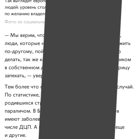
Так выглядит европейская кухня для особенных
людей: уровень столешницы и плиты регулируются
по желанию владельца
Фото: из социальных сетей героев
— Мы верим, что, когда наш проект реализуется,
люди, которые не понимают сейчас, что можно жить
по-другому, поймут, что они тоже могут все это
делать, так же как и мы: не чувствовать себя узником
в собственном доме, мыться, оладьи жарить, курицу
запекать, — уверена наша героиня.
Тем более что проблема Юли — не единичный случай.
По статистике, во всем мире двое из тысячи
родившихся страдают детским церебральным
параличом. В Беларуси 70–80% детей-инвалидов
имеют заболевания нервной системы, в том
числе ДЦП. А ведь кроме этого диагноза есть еще
и другие.