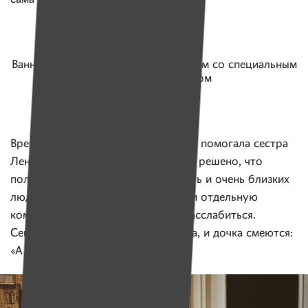
Ванную и душ заменили постаментом со специальным
откидным стульчиком
Время от времени Юле нет-нет да и помогала сестра
Лена. Но на семейном совете было решено, что
полагаться на помощь других, пусть и очень близких
людей, нельзя, и устроили для Юли отдельную
комнату. Подальше от соблазна расслабиться.
Сегодня, вспоминая все это, и мама, и дочка смеются:
«А как еще?»