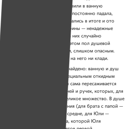
к раковине на коляске. Установили в ванную
специальные полозья, но Юля постоянно падала,
и от них отказались. Как отказались в итоге и ото
всей ванной, и от душевой кабины — ненадежные
стенки вываливались, когда на них случайно
облокачивался ребенок. При этом пол душевой
оставался слишком скользким, слишком опасным.
Сколько резиновых ковриков на него ни клади.
Сегодня идеальное решение найдено: ванную и душ
заменили постаментом со специальным откидным
стульчиком, на который Юля сама пересаживается
с коляски с помощью поручней и ручек, которых, для
удобства Юли, в квартире великое множество. В душе
регулируется высота крепления (для брата с папой —
высоко, для мамы и Лены — средне, для Юли —
низко). Есть и палка-хваталка, которой Юля
дотягивается до всех предметов первой