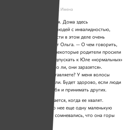
сами.
Фото: Александр Васюкович, Имена
— Беларусь — не Швеция. Дома здесь
не приспособлены для людей с инвалидностью,
а уровень образованности в этом деле очень
низкий, — подытоживает Ольга. — О чем говорить,
если в детском садике некоторые родители просили
воспитательницу не подпускать к Юле «нормальных»
детей, потому что «мало ли, они заразятся».
Заразятся ДЦП! Представляете? У меня волосы
дыбом от этого вставали. Будет здорово, если люди
научатся принимать себя и принимать других.
Сама Юля очень смущается, когда ее хвалят.
Но я расскажу вам про нее еще одну маленькую
историю, чтобы вы не сомневались, что она горы
свернет, если захочет.