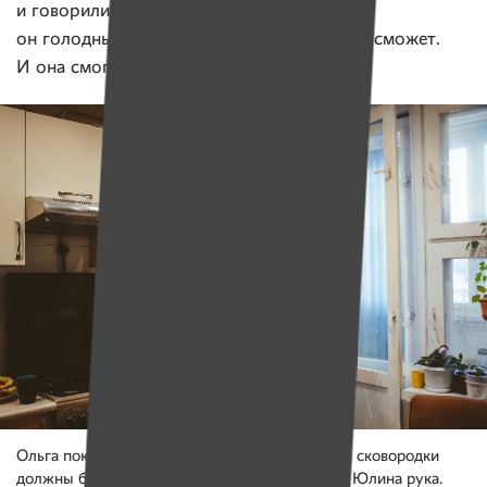
и говорили: мама, боже, покорми ребенка,
он голодный! А я отвечала: захочет есть — сможет.
И она смогла.
Ольга показывает Юлину кухню — кастрюли и сковородки
должны быть легкими, чтобы их выдерживала Юлина рука.