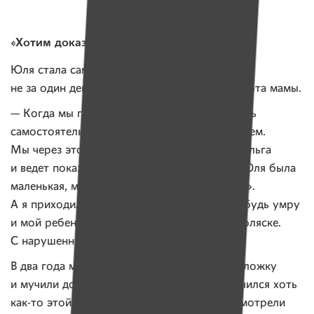
«Хотим доказать, что все возможно»
Юля стала самостоятельной и инициативной
не за один день. За ее плечами — долгая работа мамы.
— Когда мы говорим, что надо пытаться быть
самостоятельными, мы это не с потолка берем.
Мы через это проходили сами, — говорит Ольга
и ведет показывать нам квартиру. — Когда Юля была
маленькая, меня все называли «мама-гестапо».
А я приходила в ужас от того, что когда-нибудь умру
и мой ребенок останется без помощи. На коляске.
С нарушенной координацией.
В два года мы привязывали к Юлиной руке ложку
и мучили до посинения, чтобы человек научился хоть
как-то этой ложкой манипулировать. Все смотрели