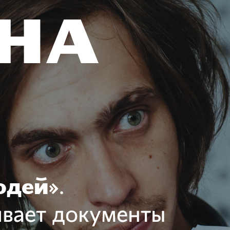
юдей»
.
ивает документы