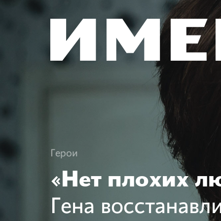
Герои
«Нет плохих л
Гена восстанавл