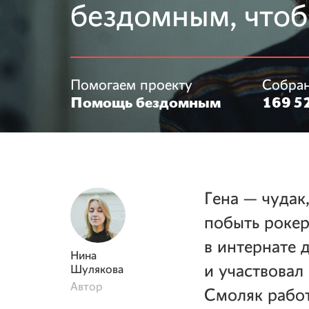
бездомным, чтоб
Помогаем проекту
Собра
Помощь бездомным
169 52
Гена — чудак
побыть рокер
в интернате 
Нина
и участвовал
Шулякова
Автор
Смоляк работ