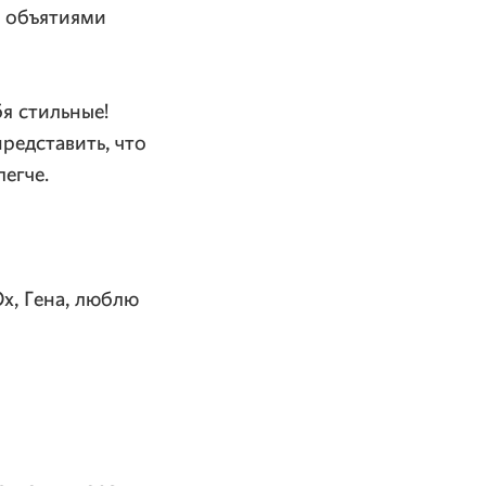
 объятиями
бя стильные!
представить, что
егче.
Ох, Гена, люблю