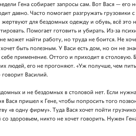
недели Гена собирает запросы сам. Вот Вася — его н
дит давно. Часто помогает разгружать грузовики 
жертвуют для бездомных одежду и обувь, всё это 
ртировать. Помогает готовить и убирать. Из-за псих
не может найти работу, но труда не боится. Не хоче
хочет быть полезным. У Васи есть дом, но он не зна
и себе применение. Оттого и приходит в столовую. 
гих людей, его не прогоняют. «Уж получше, чем пить
— говорит Василий.
здомных и не бездомных в столовой нет. Если нуж
я Вася пришел к Гене, чтобы попросить того позвон
ву «в одну фирму». Туда Вася хочет пойти грузчиком
 со здоровьем, никто не хочет говорить. Нужен Гена