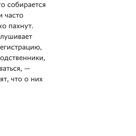
го собирается
и часто
хо пахнут.
слушивает
регистрацию,
родственники,
ваться, —
т, что о них