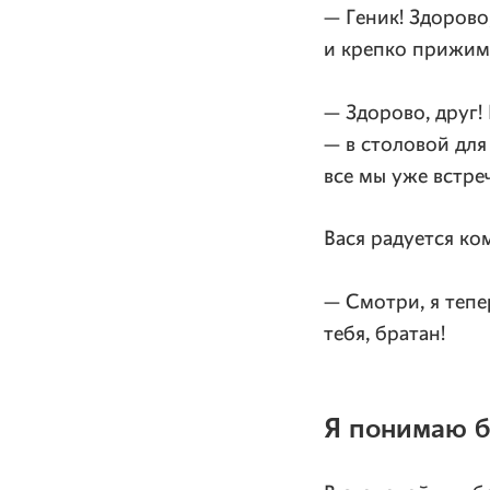
— Геник! Здорово
и крепко прижима
— Здорово, друг!
— в столовой для
все мы уже встре
Вася радуется ко
— Смотри, я тепе
тебя, братан!
Я понимаю 