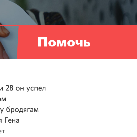
Помочь
и 28 он успел
ом
ду бродягам
я Гена
ет