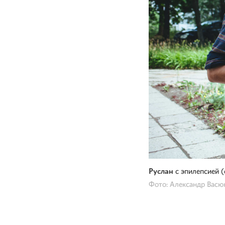
Руслан
с эпилепсией (
Фото: Александр Васю