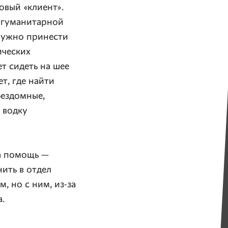
овый «клиент».
с гуманитарной
нужно принести
ических
т сидеть на шее
ет, где найти
Бездомные,
 водку
на помощь —
ить в отдел
, но с ним, из-за
.