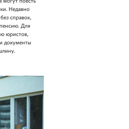
а могут поесть
ки. Недавно
без справок,
 пенсию. Для
ую юристов,
и документы
шлину.