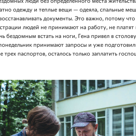
ездомных люди без определенного места жительств
атно одежду и теплые вещи — одеяла, спальные меш
восстанавливать документы. Это важно, потому что 
страции людей не принимают на работу, не платят
чь бездомным встать на ноги, Гена привел в столов
понедельник принимают запросы и уже подготовил
е трех паспортов, осталось только заплатить госпо