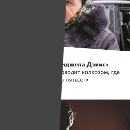
Истории
«Меня называли Анджела Дэвис»
.
Женщина 46 лет руководит колхозом, где
у людей зарплата «по пятьсот»