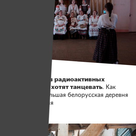
Истории
«Озорницы» из радиоактивных
Светиловичей хотят танцевать
. Как
живет самая большая белорусская деревня
в зоне отселения