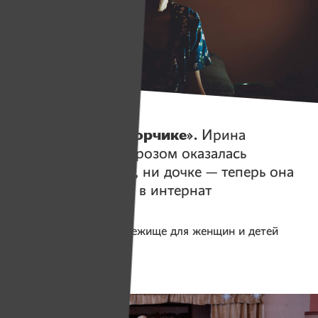
Истории
«Я жила в коридорчике».
Ирина
с рассеянным склерозом оказалась
не нужна ни мужу, ни дочке — теперь она
рада, что переедет в интернат
Помогаем проекту
Убежище для женщин и детей
Собрано
236 029 руб.