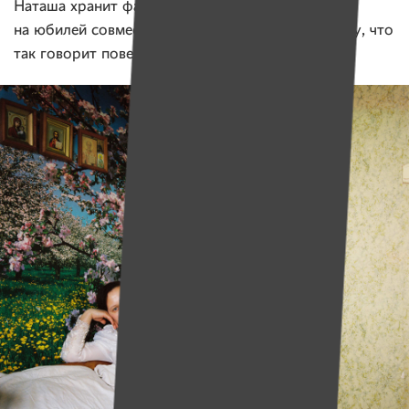
Наташа хранит фату 21 год. «Надевала фату
на юбилей совместной жизни. А храню ее потому, что
так говорит поверье».