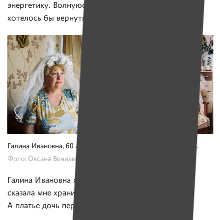
энергетику. Волнуюсь, что в него не влезу,
хотелось бы вернуться в прежнюю форму».
Галина Ивановна, 60 лет (слева), Наташа, 42 года (справа).
Фото: Оксана Вениаминова, «Имена»
Галина Ивановна хранит фату 40 лет. «Бабушка
сказала мне хранить икону и фату. В фату я верю.
А платье дочь перешила в платья для кукол.»