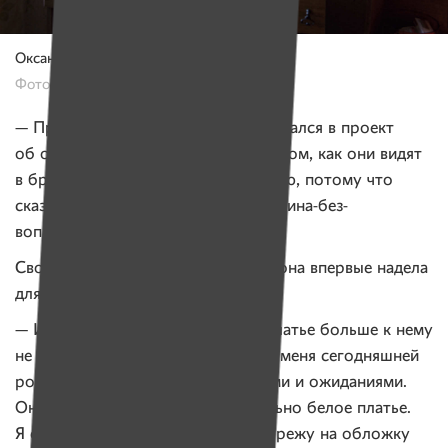
Оксана, 31 год.
Фото: Оксана Вениаминова, «Имена»
— Проект о памяти трансформировался в проект
об отношении женщин к браку. О том, как они видят
в браке свои место и роль — «храню, потому что
сказали». Женщина-традиция, женщина-без-
вопросов, — говорит Оксана.
Свое белое платье после свадьбы она впервые надела
для проекта. Оказалось неудобно:
— Изменилось мое состояние — платье больше к нему
не подходит. Как не подходит для меня сегодняшней
роль жены со всеми предписаниями и ожиданиями.
Она меня ограничивала, как идеально белое платье.
Я свое платье с удовольствием порежу на обложку