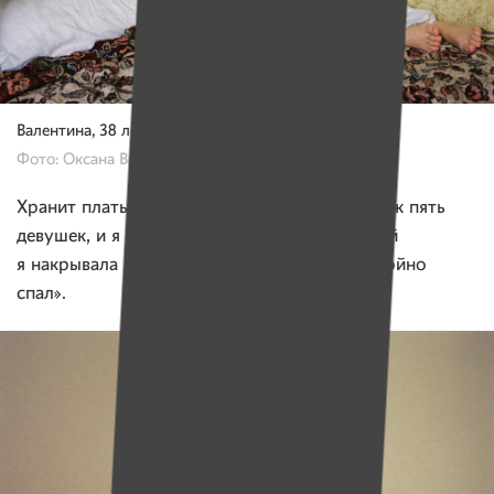
Валентина, 38 лет.
Фото: Оксана Вениаминова, «Имена»
Хранит платье 19 лет. «В нем выходило замуж пять
девушек, и я не хотела его отдавать. А фатой
я накрывала кроватку, если ребенок неспокойно
спал».