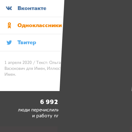
Вконтакте
Одноклассники
Твитер
1 апреля 2020 / Текст: Ольга Казак. Фото: Александр
Васюкович для Имен, Иллюстрации: Евгения Богданович для
Имен.
6 992 773 рубля
люди перечислили на социальные проекты
и работу платформы «Имена»