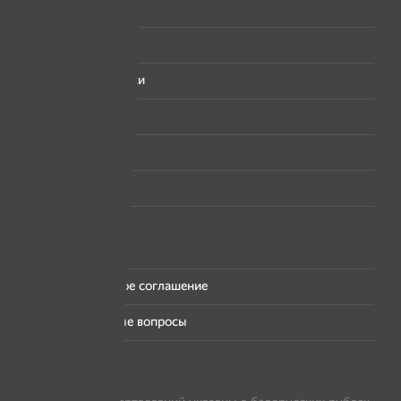
Фейсбук
Вконтакте
Одноклассники
Твитер
Инстаграм
Ютуб
Личный кабинет
Пользовательское соглашение
Часто задаваемые вопросы