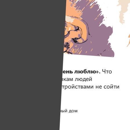
Истории
«Я его все равно очень люблю».
Что
помогает родственникам людей
с психическими расстройствами не сойти
с ума
Помогаем проекту
Клубный дом
Собрано
113 611 руб.