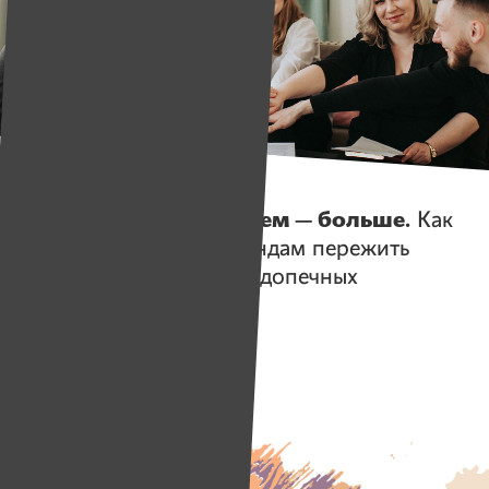
Истории
Денег меньше, проблем — больше.
Как
благотворительным фондам пережить
кризис и не бросить подопечных
Помогаем проекту
Имена
Собрано
2 144 538 руб.