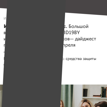
Истории
ИМЕНА vs Коронавирус.
Большой
волонтерский проект COVID19BY
и просьбы от медработников— дайджест
помощи с 30 марта по 5 апреля
Помогаем проекту
Коронавирус: средства защиты
для соцработников и пожилых
Сбор средств завершен