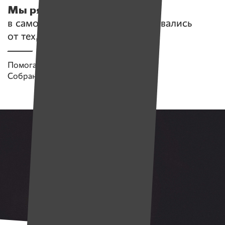
Мы рядом.
ИМЕНА ушли
в самоизоляцию, но не изолировались
от тех, кому нужна помощь
Помогаем проекту
Имена
Собрано
2 144 538 руб.