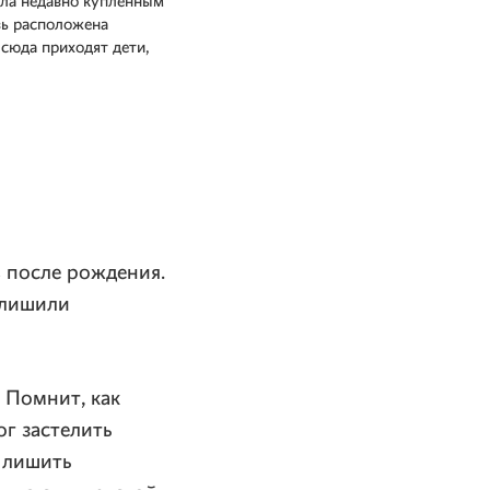
сла недавно купленным
вь расположена
сюда приходят дети,
в после рождения.
 лишили
 Помнит, как
ог застелить
ь лишить