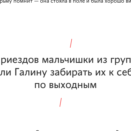
рьму помнит — она стояла в поле и была хорошо ви
приездов мальчишки из гру
ли Галину забирать их к се
по выходным