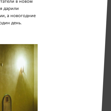
итатели в новом
ия дарили
ми, а новогодние
один день.