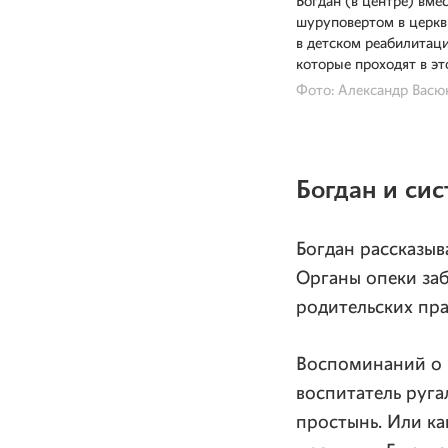
Богдан
(в центре)
вмес
шуруповертом в церкв
в детском реабилитаци
которые проходят в э
Фото: Александр Васю
Богдан и си
Богдан рассказыв
Органы опеки заб
родительских пра
Воспоминаний о 
воспитатель ругал
простынь. Или ка