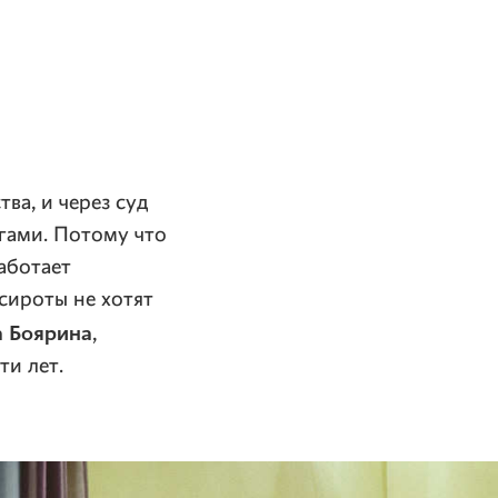
ва, и через суд
гами. Потому что
аботает
сироты не хотят
а Боярина
,
ти лет.