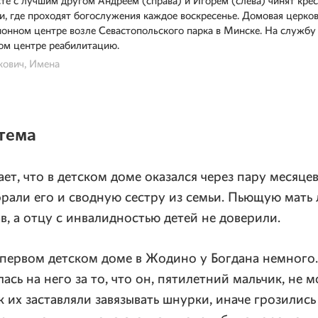
те с лучшим другом Андреем
(справа)
и Игорем
(слева)
чинят кре
и, где проходят богослужения каждое воскресенье. Домовая церко
онном центре возле Севастопольского парка в Минске. На службу 
том центре реабилитацию.
кович, Имена
стема
ает, что в детском доме оказался через пару месяце
рали его и сводную сестру из семьи. Пьющую мать
в, а отцу с инвалидностью детей не доверили.
первом детском доме в Жодино у Богдана немного.
ась на него за то, что он, пятилетний мальчик, не м
к их заставляли завязывать шнурки, иначе грозилис