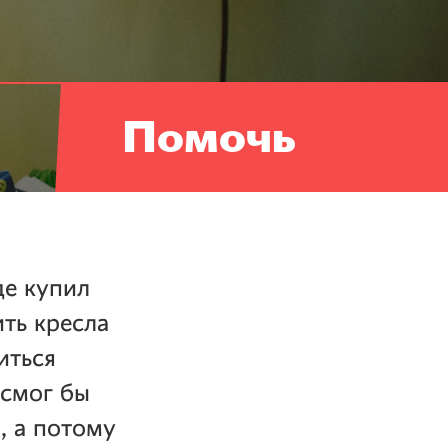
Помочь
де купил
ть кресла
иться
 смог бы
, а потому