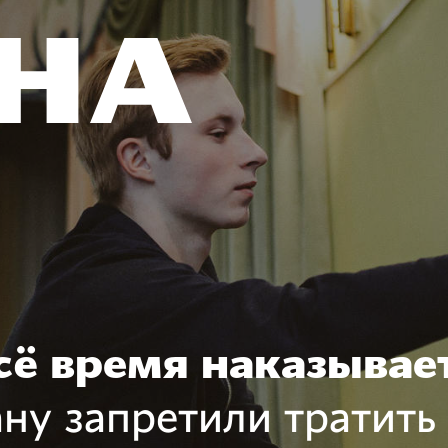
сё время наказывае
ану запретили тратить