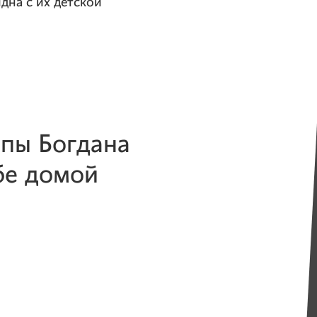
дна с их детской
ппы Богдана
бе домой