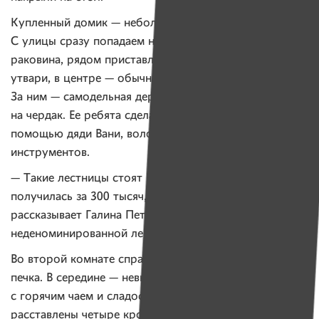
Купленный домик — небольшой, всего две комнаты.
С улицы сразу попадаем на кухню, справа —
раковина, рядом приставлен шкафчик для кухонной
утвари, в центре — обычный четвероногий стол.
За ним — самодельная деревянная лестница, ведущая
на чердак. Ее ребята сделали сами с небольшой
помощью дяди Вани, волонтера «Отрады», и его
инструментов.
— Такие лестницы стоят 2 миллиона, а у нас
получилась за 300 тысяч, — с гордостью за ребят
рассказывает Галина Петровна, все еще оперируя
неденоминированной лексикой.
Во второй комнате справа у входа — небольшая
печка. В середине — невысокий кофейный столик
с горячим чаем и сладостями. По периметру стен
расставлены четыре кровати, две из которых ребята