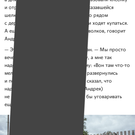
и отрез первой попавшейся ткани, оказавшейся
шелком Галины Петровны. О том, что рядом
с деревней есть много озер, куда они ходят купаться.
А еще вчера в лесу они видели двух волков, говорит
Андрей.
— Это я ему сказал, — смеется Богдан. — Мы просто
вечером поехали на великах по лесу, а мне так
надоело педали крутить! Говорю ему: «Вон там что-то
мелькнуло, похоже, волки!» Ну, мы развернулись
и поехали назад. А если б я просто сказал, что
надоело ехать, этот бы (кивает на Андрея)
не согласился возвращаться, начал бы уговаривать
еще проехать.