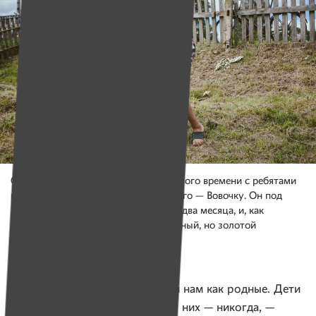
Соседский парень Леша проводит много времени с ребятами
и помогает усмирять самого младшего — Вовочку. Он под
патронатом Галины Петровны всего два месяца, и, как
признается женщина, он хоть и трудный, но золотой
мальчишка.
Фото: Александр Васюкович, Имена
— Это наши дети навсегда. Они нам как родные. Дети
могут от нас отказаться, мы от них — никогда, —