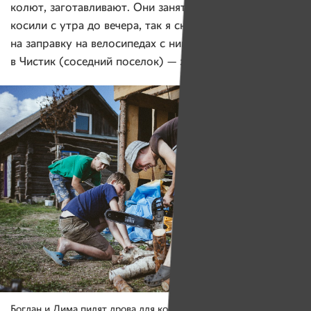
колют, заготавливают. Они заняты. Вчера вот участок
косили с утра до вечера, так я сначала за бензином
на заправку на велосипедах с ними ездила, потом
в Чистик (соседний поселок) — за леской.
Богдан и Дима пилят дрова для костра, где будет готовиться