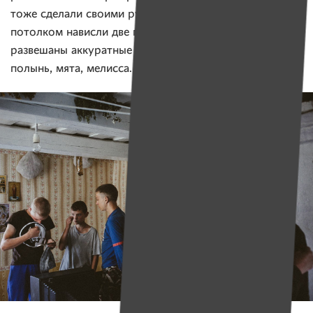
тоже сделали своими руками. Под белым деревянным
потолком нависли две громадные балки, на которых
развешаны аккуратные венички из сухих трав: малина,
полынь, мята, мелисса.