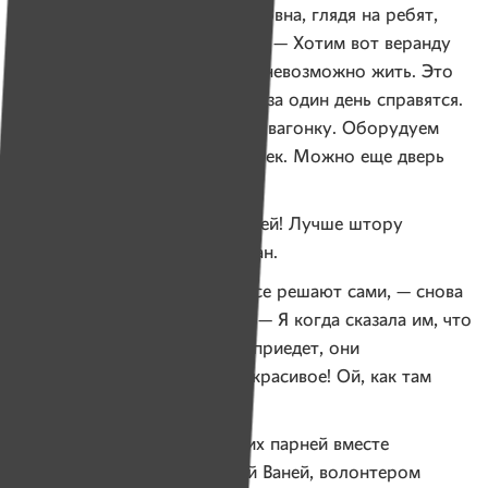
мягко улыбается Галина Петровна, глядя на ребят,
и начинает говорить о планах. — Хотим вот веранду
сделать обязательно, без нее невозможно жить. Это
все быстро делается, они это за один день справятся.
Потом на чердак надо купить вагонку. Оборудуем
три спальных места для девочек. Можно еще дверь
небольшую там сделать.
— Нет, дверь там будет лишней! Лучше штору
повесить, — предлагает Богдан.
— Лишней, да? Ну вот, они все решают сами, — снова
улыбается Галина Петровна. — Я когда сказала им, что
родственница моя, девочка, приедет, они
ей выгородили такое место красивое! Ой, как там
было уютно!
После чаепития двое старших парней вместе
с вернувшимся из леса дядей Ваней, волонтером