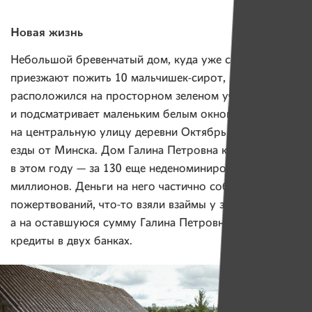
Новая жизнь
Небольшой бревенчатый дом, куда уже сегодня часто
приезжают пожить 10 мальчишек-сирот,
расположился на просторном зеленом участке
и подсматривает маленьким белым окном
на центральную улицу деревни Октябрь, что в часе
езды от Минска. Дом Галина Петровна купила только
в этом году — за 130 еще неденоминированных
миллионов. Деньги на него частично собрали за счет
пожертвований, что-то взяли взаймы у знакомых,
а на оставшуюся сумму Галина Петровна взяла
кредиты в двух банках.