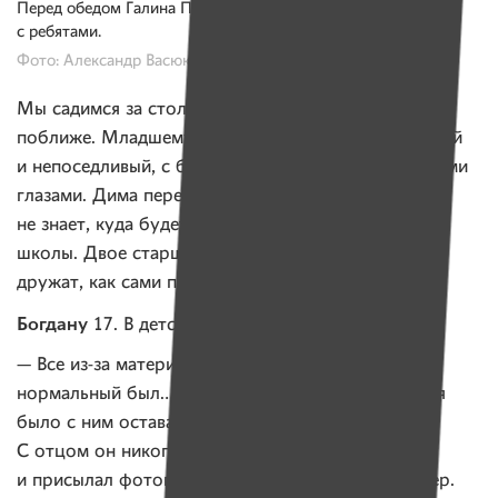
Перед обедом Галина Петровна читает молитву вместе
с ребятами.
Фото: Александр Васюкович, Имена
Мы садимся за стол и знакомимся с ребятами
поближе. Младшему Вовочке — 11. Он любопытный
и непоседливый, с большими карими, почти черными
глазами. Дима перешел в девятый класс и еще
не знает, куда будет поступать после окончания
школы. Двое старших ребят — Богдан и Андрей —
дружат, как сами признаются, с пеленок.
Богдану
17. В детском доме он примерно с года.
— Все из-за матери, она пила. А папа
нормальный был… Но он инвалид, поэтому нельзя
было с ним оставаться, — рассказывает Богдан.
С отцом он никогда не виделся, но тот писал ему
и присылал фотографии. Пять лет назад папа умер.