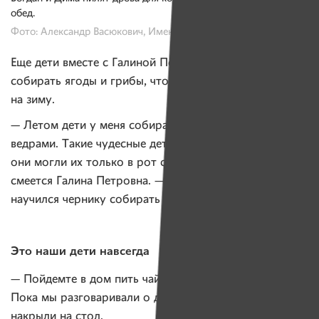
обед.
Фото: Александр Васюкович, Имена
Еще дети вместе с Галиной Петровной ходят в лес
собирать ягоды и грибы, чтобы сделать потом запасы
на зиму.
— Летом дети у меня собирают грибы и ягоды
ведрами. Такие чудесные дети, просто сказка. Раньше
они могли их только в рот собирать, эти ягоды, —
смеется Галина Петровна. — А сейчас Димочка
научился чернику собирать так же быстро, как и я.
Это наши дети навсегда
— Пойдемте в дом пить чай, — приглашает нас Богдан.
Пока мы разговаривали о деревенских буднях, ребята
накрыли на стол.