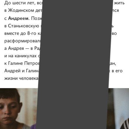
До шести лет, вспоминает парень, ему пришлось жить
в Жодинском детском доме, там он и познакомился
Андреем
с
. Позже обоих мальчишек перевели
в Станьковскую школу-интернат, где они учились
вместе до 8-го класса. Когда интернат в Станьково
расформировали, Богдана направили в Грозово,
а Андрея — в Радошковичи. По выходным
и на каникулах они виделись, когда приезжали
к Галине Петровне в гости. Как признается Богдан,
Андрей и Галина Петровна — два самых близких в его
жизни человека.