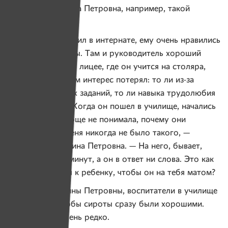
Вспоминает Галина Петровна, например, такой
эпизод.
— Когда Богдан жил в интернате, ему очень нравились
столярные работы. Там и руководитель хороший
был, и станки. А в лицее, где он учится на столяра,
он к этим работам интерес потерял: то ли из-за
слишком простых заданий, то ли навыка трудолюбия
у него пока нет. Когда он пошел в училище, начались
скандалы. Я вообще не понимала, почему они
происходят, у меня никогда не было такого, —
недоумевает Галина Петровна. — На него, бывает,
кричишь 15–20 минут, а он в ответ ни слова. Это как
надо относиться к ребенку, чтобы он на тебя матом?
По мнению Галины Петровны, воспитатели в училище
часто хотят, чтобы сироты сразу были хорошими.
А так бывает очень редко.