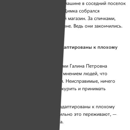
«Отрады», отправились на машине в соседний поселок
за деталями для дверей. А Димка собрался
на велосипеде в ближайший магазин. За спичками,
объяснил он Галине Петровне. Ведь они закончились.
«Хорошо, что эти дети адаптированы к плохому
отношению»
За время работы с сиротами Галина Петровна
постоянно сталкивается с мнением людей, что
сироты — это плохие дети. Неисправимые, ничего
не хотят, кроме как пить, курить и принимать
наркотики.
— Хорошо, что эти дети адаптированы к плохому
отношению, они не так сильно это переживают, —
замечает Галина Петровна.