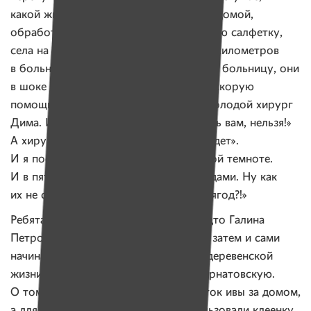
какой жир! А уже темнело, я приехала домой,
обработала рану, положила стерильную салфетку,
села на велосипед и поехала за девять километров
в больницу. Нашла в Бешенковичах эту больницу, они
в шоке были, мол, чего вы не вызвали скорую
помощь?! Короче, мне рану зашили, молодой хирург
Дима. И все мне говорят: «Нельзя ехать вам, нельзя!»
А хирург говорит: «Она все равно поедет».
И я поехала домой в абсолютно черной темноте.
И в пять утра уже отправилась за ягодами. Ну как
их не собирать, когда столько много ягод?!»
Ребята слушают эту историю так, будто Галина
Петровна рассказывает ее впервые. А затем и сами
начинают наперебой рассказывать о деревенской
жизни, которая так непохожа на интернатовскую.
О том, как они строили шалаш из веток ивы за домом,
а для навеса от дождя изнутри использовали клеенку