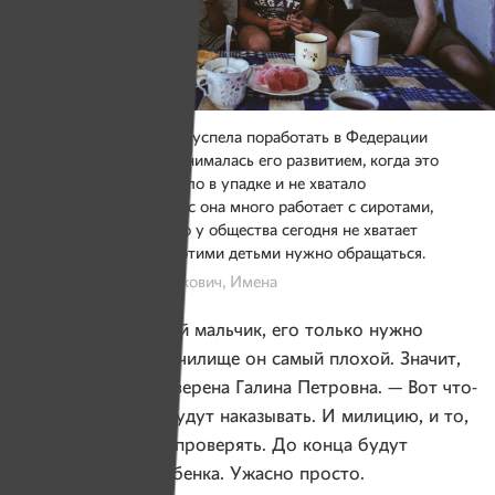
В 90-е Галина Петровна успела поработать в Федерации
конного спорта. Она занималась его развитием, когда это
направление спорта было в упадке и не хватало
финансирования. Сейчас она много работает с сиротами,
потому что считает, что у общества сегодня не хватает
понимания того, как с этими детьми нужно обращаться.
Фото: Александр Васюкович, Имена
— Богдан — золотой мальчик, его только нужно
понимать. Ну, а в училище он самый плохой. Значит,
так относятся, — уверена Галина Петровна. — Вот что-
то сделал не так, будут наказывать. И милицию, и то,
и сё, и в психушке проверять. До конца будут
добивать этого ребенка. Ужасно просто.