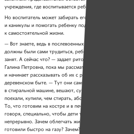
учреждения, где воспитывается ребенок.
Но воспитатель может забирать его на выходные
и каникулы и помогать ребенку подготовиться
к самостоятельной жизни.
— Вот знаете, ведь в послевоенных интернатах дети
должны были сами трудиться, ребенок был все время
занят. А сейчас что? — задает риторический вопрос
Галина Петровна, пока мы рассматриваем участок,
и начинает рассказывать об их с ребятами
деревенском быте. — Тут они сами стирают
в стиральной машине, вешают, сушат все. Сами
поехали, купили, чем стирать, абсолютно все сами.
То, что готовим на костре и в печке, так это я, честно
говоря, специально, чтобы дети трудились
непрерывно. Зачем облегчать жизнь? Чтобы они
готовили быстро на газу? Зачем? Так они дрова