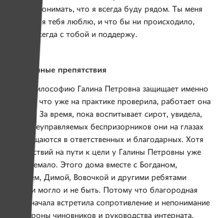
должен понимать, что я всегда буду рядом. Ты меня
любишь, я тебя люблю, и что бы ни происходило,
я буду всегда с тобой и поддержу.
Постоянные препятствия
Свою философию Галина Петровна защищает именно
потому, что уже на практике проверила, работает она
или нет. За время, пока воспитывает сирот, увидела,
как из неуправляемых беспризорников они на глазах
превращаются в ответственных и благодарных. Хотя
препятствий на пути к цели у Галины Петровны уже
было немало. Этого дома вместе с Богданом,
Андреем, Димой, Вовочкой и другими ребятами
по сути могло и не быть. Потому что благородная
идея сначала встретила сопротивление и непонимание
со стороны чиновников и руководства интерната.