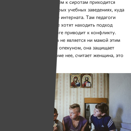
С негативным отношением к сиротам приходится
сталкиваться и в некоторых учебных заведениях, куда
поступают ребята после интерната. Там педагоги
то ли не умеют, то ли не хотят находить подход
к таким детям, что в итоге приводит к конфликту.
И хотя Галина Петровна не является ни мамой этим
детям, ни официальным опекуном, она защищает
их как родных. Ведь кроме нее, считает женщина, это
сделать некому.