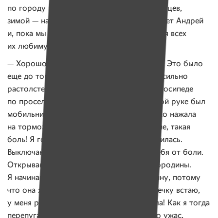
по городу гуляем. Летом в Парк Челюскинцев,
зимой — на каток на Немиге, — рассказывает Андрей
и, пока мы пьем чай, просит рассказать для всех
их любимую историю.
— Хорошо! — смеется Галина Петровна. — Это было
еще до того, как я вас взяла. Я тогда еще сильно
растолстела. У дочки на даче ехала на велосипеде
по проселочной дороге. И у меня в правой руке был
мобильник, я разговаривала, а левой резко нажала
на тормоз перед лужей. И такое крушение, такая
боль! Я говорю, Тамара, стой, я тут разбилась.
Выключаю телефон и лежу, прихожу в себя от боли.
Открываю глаза — передо мной куст смородины.
Я начинаю быстренько есть эту смородину, потому
что она хорошо обезболивает. Потихонечку встаю,
у меня разорвана нога. От жира треснула! Как я тогда
перепугалась! Я похудела за 10 дней. Это ужас,