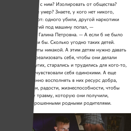
— И что делать с ним? Изолировать от общества?
Чтоб он скорее умер? Знаете, у кого нет никого,
быстро умирают: одного убили, другой наркотики
принимал, третий под машину попал, —
раздосадована Галина Петровна. — А если б не было
меня? И добили бы. Сколько угодно таких детей.
У них нет защиты никакой. А этим детям нужно давать
возможность реализовать себя, чтобы они делали
что-то для других, старались и трудились для кого-то,
чтобы они не чувствовали себя одинокими. А еще
нужно постоянно восполнять в них ресурс добра,
счастья, любви, радости, жизнеспособности, чтобы
перевесить ту травму, которую они получили,
оказавшись брошенными родными родителями.