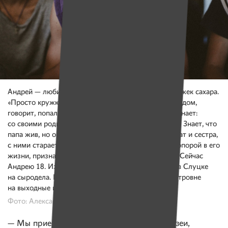
Андрей — любитель сладкого. В чай кладет семь ложек сахара.
«Просто кружка большая», — смеется он. В детский дом,
говорит, попал сразу после рождения. Почему, не знает:
со своими родителями вообще никогда не общался. Знает, что
папа жив, но они не видятся. Мама умерла. Есть брат и сестра,
с ними старается поддерживать связь, но главной опорой в его
жизни, признается парень, стала Галина Петровна. Сейчас
Андрею 18. Из интерната уже выпустился, учится в Слуцке
на сыродела. По-прежнему приезжает к Галине Петровне
на выходные и каникулы.
Фото: Александр Васюкович, Имена
— Мы приезжаем к ней в гости, ходим в музеи,