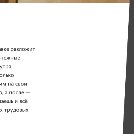
авке разложит
денежные
 утра
только
им на свои
, а после —
ваешь и всё
их трудовых