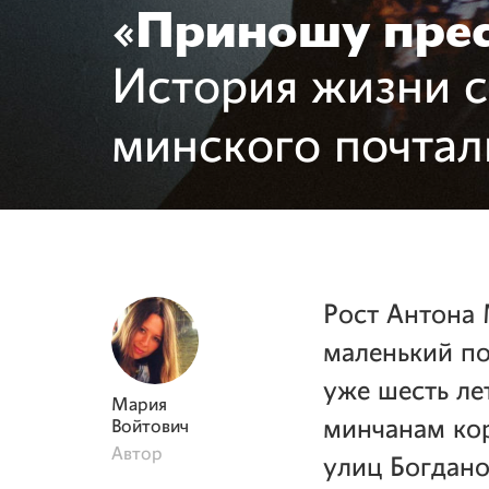
«Приношу прес
История жизни с
минского почтал
Рост Антона 
маленький по
уже шесть ле
Мария
минчанам кор
Войтович
Автор
улиц Богдано