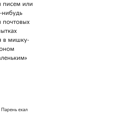
я писем или
м-нибудь
я почтовых
пытках
я в мишку-
тоном
аленьким»
 Парень ехал