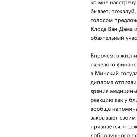
ко мне навстречу
бывает, пожалуй,
голосом предложи
Клода Ван Дама и
обаятельный учас
Впрочем, в жизни
тяжелого финансо
в Минский госуд
диплома отправил
зрения медицины 
реакцию как у бл
вообще напоминаю
закрывают своим 
признается, что 
добродушного поч