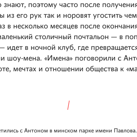
 знают, поэтому часто после получени
ы из его рук так и норовят угостить че
аз в несколько месяцев после окончани
аленький столичный почтальон — в по
— идет в ночной клуб, где превращаетс
и шоу-мена. «Имена» поговорили с Ан
оте, мечтах и отношении общества к «м
тились с Антоном в минском парке имени Павлова.