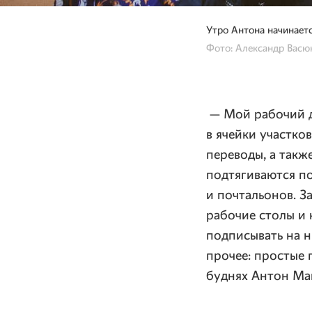
Утро Антона начинаетс
Фото: Александр Васю
— Мой рабочий де
в ячейки участко
переводы, а такж
подтягиваются по
и почтальонов. З
рабочие столы и 
подписывать на н
прочее: простые 
буднях Антон Ма