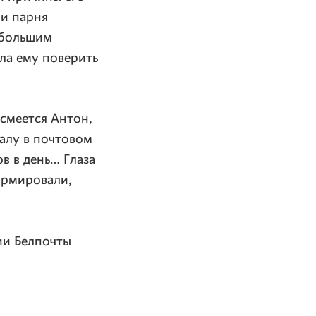
ли парня
с большим
ла ему поверить
 смеется Антон,
чалу в почтовом
в в день… Глаза
ормировали,
ии Белпочты