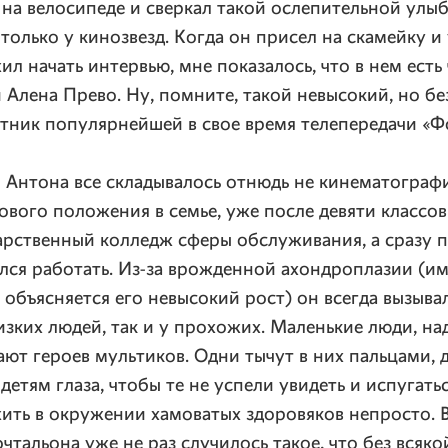
 на велосипеде и сверкал такой ослепительной улыб
 только у кинозвезд. Когда он присел на скамейку 
л начать интервью, мне показалось, что в нем есть
 Алена Прево. Ну, помните, такой невысокий, но б
тник популярнейшей в свое время телепередачи «Ф
 Антона все складывалось отнюдь не кинематографи
вого положения в семье, уже после девяти классо
арственный колледж сферы обслуживания, а сразу п
ся работать. Из-за врожденной ахондроплазии (им
объясняется его невысокий рост) он всегда вызыв
изких людей, так и у прохожих. Маленькие люди, над
т героев мультиков. Одни тычут в них пальцами, 
детям глаза, чтобы те не успели увидеть и испугать
жить в окружении хамоватых здоровяков непросто. 
тальона уже не раз случилось такое, что без всяко