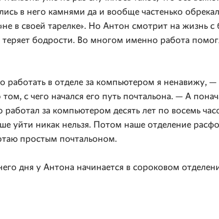
лись в него камнями да и вообще частенько обрека
 «не в своей тарелке». Но Антон смотрит на жизнь 
 теряет бодрости. Во многом именно работа помог
о работать в отделе за компьютером я ненавижу, —
 том, с чего начался его путь почтальона. — А пона
 работал за компьютером десять лет по восемь часо
ше уйти никак нельзя. Потом наше отделение расф
ботаю простым почтальоном.
его дня у Антона начинается в сороковом отделен