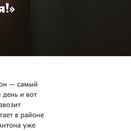
я!»
 он — самый
 день и вот
звозит
тает в районе
Антона уже