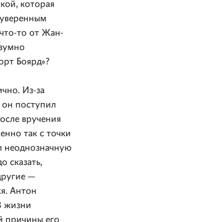
кой, которая
и уверенным
 что-то от Жан-
езумно
орт Боярд»?
чно. Из-за
в он поступил
осле вручения
енно так с точки
ал неоднозначную
о сказать,
другие —
ся. Антон
В жизни
й причины его