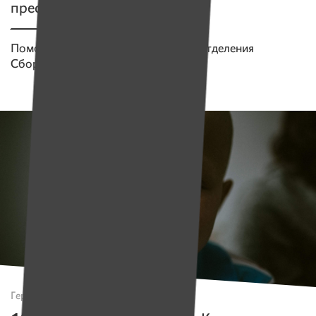
престарелых и инвалидов
Помогаем проекту
Дело девятого отделения
Сбор средств завершен
Герои