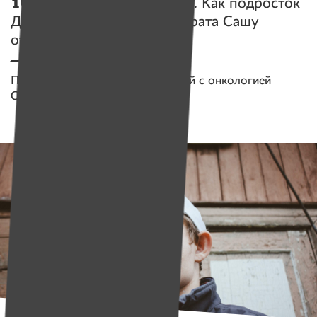
100 дней, чтобы выжить
. Как подросток
Диана спасает младшего брата Сашу
от рака, а он ее — от слез
Помогаем проекту
Дом для детей с онкологией
Собрано
281 361 руб.