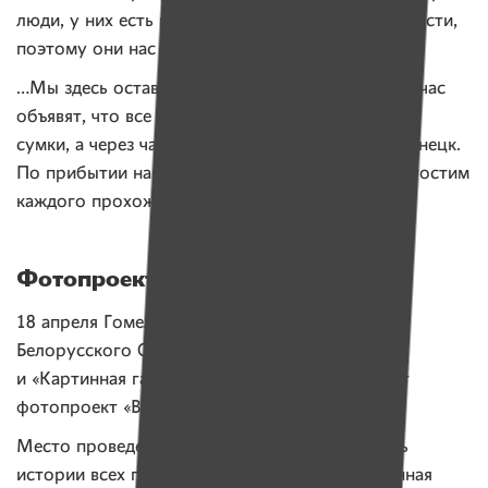
люди, у них есть родственники в Луганской области,
поэтому они нас хорошо понимают.
…Мы здесь оставаться не хотим. Если прямо сейчас
объявят, что все окончательно стихло, я соберу
сумки, а через час уже буду ехать с семьей в Донецк.
По прибытии накроем стол длиной с улицу и угостим
каждого прохожего. Такие мечты…
Фотопроект «Выбор»
18 апреля Гомельская областная организация
Белорусского Общества Красного Креста
и «Картинная галерея Г. Х. Ващенко» открывает
фотопроект «Выбор».
Место проведения выставки, где можно узнать
истории всех героев фотопроекта: ГУ «Картинная