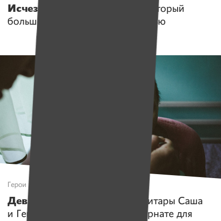
Исчезнувший
. Ликвидатор, который
больше никогда не даст интервью
Герои
Девятое отделение
. Как санитары Саша
и Гена меняют систему в интернате для