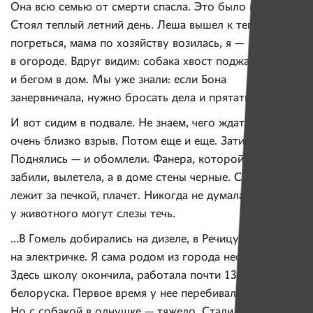
Она всю семью от смерти спасла. Это было в августе.
Стоял теплый летний день. Леша вышел к теплице
погреться, мама по хозяйству возилась, я —
в огороде. Вдруг видим: собака хвост поджала
и бегом в дом. Мы уже знали: если Бона
занервничала, нужно бросать дела и прятаться.
И вот сидим в подвале. Не знаем, чего ждать. Вдруг
очень близко взрыв. Потом еще и еще. Затихло.
Поднялись — и обомлели. Фанера, которой мы окна
забили, вылетела, а в доме стены черные. Собака
лежит за печкой, плачет. Никогда не думала, что
у животного могут слезы течь.
…В Гомель добирались на дизеле, в Речицу —
на электричке. Я сама родом из города нефтяников.
Здесь школу окончила, работала почти 13 лет. Сестра
белоруска. Первое время у нее перебивались.
Но с собакой в однушке — тяжело. Стали искать