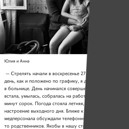
Юлия и Анна
— Стрелять начали в воскресенье 27 июля. В тот
день, как и положено по графику, я дежурила
в больнице. День начинался совершенно обычно:
встала, умылась, собралась на работу. Идти мне
минут сорок. Погода стояла летняя, в городе царило
настроение выходного дня. Ближе к полудню среди
медперсонала обсуждали телефонный звонок от чьих-
то родственников. Якобы в нашу сторону движется