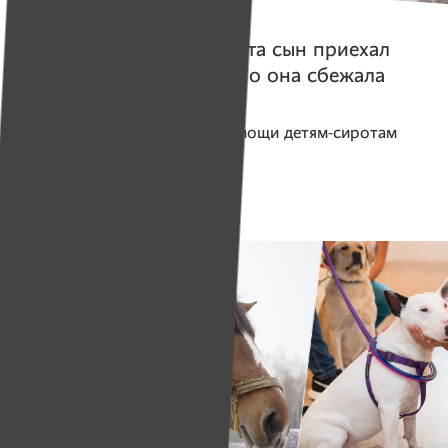
Герои
Кинула
. После интерната сын приехал
к маме познакомиться, но она сбежала
Помогаем проекту
Центр помощи детям-сиротам
«Нити Дружбы»
Собрано
169 539 руб.