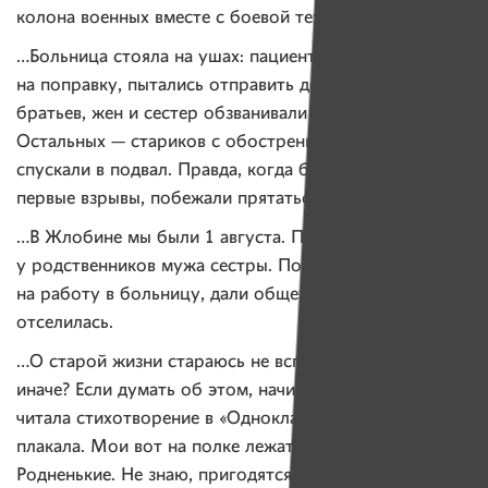
колона военных вместе с боевой техникой.
…Больница стояла на ушах: пациентов, которые шли
на поправку, пытались отправить домой (их мам,
братьев, жен и сестер обзванивали медики).
Остальных — стариков с обострением и инвалидов —
спускали в подвал. Правда, когда бабульки услышали
первые взрывы, побежали прятаться в первых рядах.
…В Жлобине мы были 1 августа. Поначалу жили
у родственников мужа сестры. Потом я устроилась
на работу в больницу, дали общежитие, и я с детьми
отселилась.
…О старой жизни стараюсь не вспоминать. А как
иначе? Если думать об этом, начинаются слезы. Как-то
читала стихотворение в «Одноклассниках» про ключи,
плакала. Мои вот на полке лежат. Целых две связки.
Родненькие. Не знаю, пригодятся еще когда-нибудь