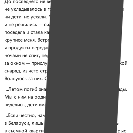
До последнего не верили в происходящее,
не укладывалось в голове, и, честно сказать, если бы
ни дети, не уехали. Мама и старшая сестра так
и не решились — сидят под обстрелами. Сестра
поседела и стала как спичка. а ведь раньше была
крупнее меня. Встречались с ней в Ростове —
я продукты передавала. Она рассказала, что мама
ночами не спит, переживает. Только зашумит
за окном — прислушивается: по звуку отличает, какой
снаряд, из чего стреляют и какой эффект будет.
Волнуюсь за них. Созваниваемся каждый день.
…Летом погиб знакомый — глупо, нелепо, за секунды.
Мы с ним на родительских собраниях в школе
виделись, дети вместе учились…
…Если честно, нам было без разницы, где жить
в Беларуси, лишь бы существовать. Обосновались
в съемной квартире. Хозяева — порядочные и добрые