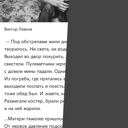
Виктор Левков
— Под обстрелами жили дней десять. Страх, что
творилось. Ни света, ни воды, ни электричества.
Выходил во двор покурить, а над головой снаряды
свистели. Пулеметчики через две улицы стояли, рядом
с домом мины падали. Одним словом, «романтика».
Из погреба, где прятались во время обстрелов,
выходили поспать и поесть: благо, что у военных
тоже обед был. И знаете, как мы еду готовили?
Разжигали костер, брали решетку из холодильника
и на ней жарили.
…Матери тяжелее пришлось. Она на пенсии уже.
От нервов давление подскакивало. Собственно, из-за