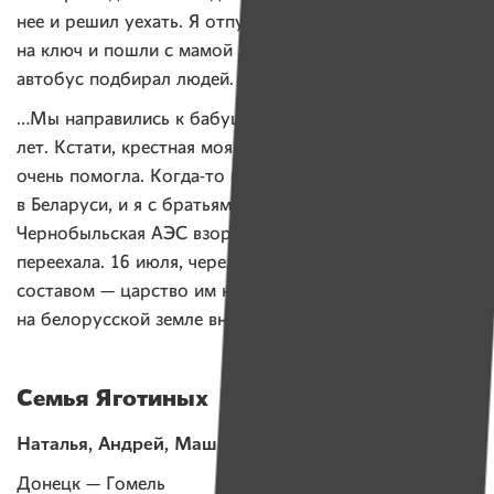
нее и решил уехать. Я отпустил собаку, закрыл дверь
на ключ и пошли с мамой к перекрестку, где раньше
автобус подбирал людей.
…Мы направились к бабушке в Добруш. Ей уже 90
лет. Кстати, крестная моя тоже там живет. Она нам
очень помогла. Когда-то мама с папой жили
в Беларуси, и я с братьями здесь родился. А потом
Чернобыльская АЭС взорвалась, семья наша
переехала. 16 июля, через десятки лет, хоть и не тем
составом — царство им небесное — оказались
на белорусской земле вновь.
Семья Яготиных
Наталья, Андрей, Маша (8 лет) и Виолетта (16 лет)
Донецк — Гомель