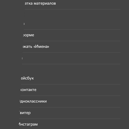
Перепечатка материалов
Хроника
О платформе
Поддержать «Имена»
Отчёты
Фейсбук
Вконтакте
Одноклассники
Твитер
Инстаграм