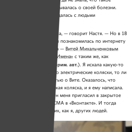
Настя говорит, что никогда не знала, что такое
одиночество, и не задумывалась о своей болезни.
А до 18 лет даже не общалась с людьми
с инвалидностью.
— Я их никогда не видела, — говорит Настя. — Но в 18
лет случилось так, что я познакомилась по интернету
с мужчиной из Витебска —
Витей Михальченковым
(
соинвестор журнала «Имена»
с таким же, как
прим. авт.
и Настя, диагнозом —
). Я искала какую-то
информацию, то ли про электрические коляски, то ли
про СМА, и нашла статью о Вите. Оказалось, что
у него есть электрическая коляска, и я ему написала.
Мы стали общаться. Он меня пригласил в закрытое
сообщество людей с СМА в «Вконтакте». И тогда
я впервые увидела таких, как я, других людей.