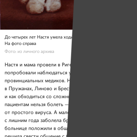
До четырех лет Настя умела ходить, но на прямых ножках.
На фото справа
Фото: из личного архива
Настя и мама провели в Риге месяц, а вернувшись,
попробовали наблюдаться у белорусских
провинциальных медиков. Но 25 лет назад никто
в Пружанах, Линово и Бресте не знал, что такое СМА
и как обходиться со сложными детьми. Таким особым
пациентам нельзя болеть — они могут умереть
от простого вируса. А маленькую Настю, когда в два
с лишним года заболела бронхитом, в белорусской
больнице положили в общую палату. Валентина
решила свести общение с белорусской