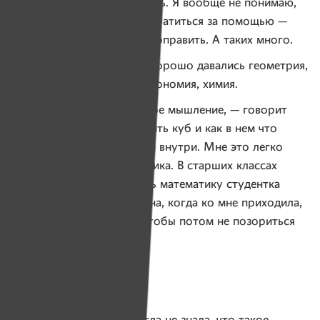
приготовить поесть, помочь. Я вообще не понимаю,
когда люди стесняются обратиться за помощью —
перенести их или голову поправить. А таких много.
В школе Насте особенно хорошо давались геометрия,
биология, география, астрономия, химия.
— У меня пространственное мышление, — говорит
Настя. — Я могу представить куб и как в нем что
происходит, все эти линии внутри. Мне это легко
дается, особенно математика. В старших классах
к нам пришла преподавать математику студентка
с четвертого курса, так она, когда ко мне приходила,
даже у меня списывала, чтобы потом не позориться
в школе (смеется).
Никакого одиночества