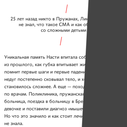
25 лет назад никто в Пружанах, Линово и Бресте
не знал, что такое СМА и как обходиться
со сложными детьми
Уникальная память Насти впитала события
из прошлого, как губка впитывает жидкость. Она
помнит первые шаги и первые падения. Помнит, как
недуг постепенно сковывал тело, и ходить
становилось сложнее. А еще — походы с мамой
по врачам. Поликлиника, пружанская районная
больница, поездка в больницу в Брест. В последней
девочке и поставили диагноз «мышечная дистрофия».
Но что это значило и как стоит лечиться, мама Насти
не знала.