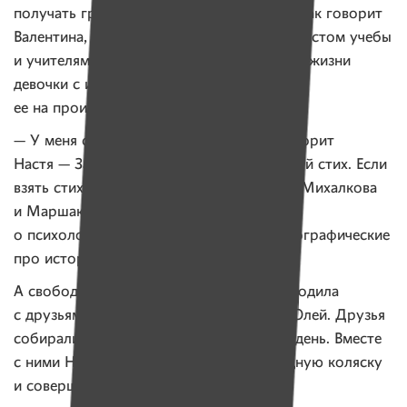
получать грамоты от школы. К тому же, как говорит
Валентина, Насте откровенно повезло с местом учебы
и учителями, которые проявили участие в жизни
девочки с инвалидностью, а не бросили
ее на произвол судьбы.
— У меня с памятью проблем нету, — говорит
Настя — За 20 минут могла выучить любой стих. Если
взять стихи, то в раннем детстве любила Михалкова
и Маршака. Сейчас люблю читать что-то
о психологии, космосе, люблю книги биографические
про исторических личностей.
А свободное от учебы время Настя проводила
с друзьями: соседями Денисом, Аней и Юлей. Друзья
собирались вместе практически каждый день. Вместе
с ними Настя училась осваивать инвалидную коляску
и совершала свои первые падения.