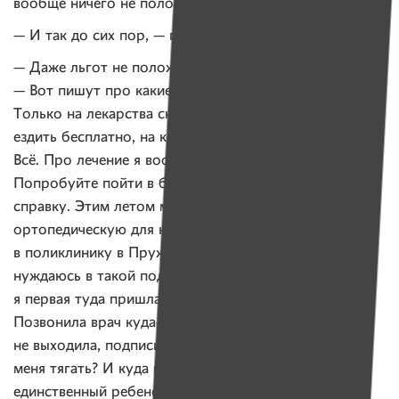
вообще ничего не положено.
— И так до сих пор, — говорит Настя.
— Даже льгот не положено, — добавляет Валентина.
— Вот пишут про какие-то льготы, а
у нас их нет
.
Только на лекарства скидка и в автобусе можно
ездить бесплатно, на котором мы никогда не ездили.
Всё. Про лечение я вообще ничего не говорю.
Попробуйте пойти в больницу и взять банальную
справку. Этим летом мы заказали Насте подушку
ортопедическую для коляски, и я пошла
в поликлинику в Пружанах за справкой о том, что
нуждаюсь в такой подушке. Такое ощущение, что
я первая туда пришла. Сразу глаза круглые у врача.
Позвонила врач куда-то, три дня я из поликлиники
не выходила, подписи собирала. Неужели нужно так
меня тягать? И куда ни приду — везде так. Это что,
единственный ребенок-инвалид у меня?