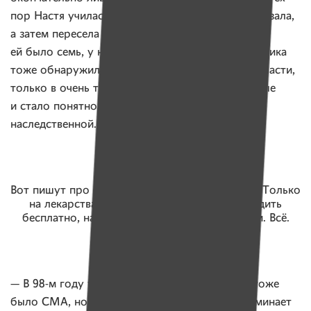
пор Настя училась жить по-новому. Сначала ползала,
а затем пересела в инвалидную коляску. А когда
ей было семь, у нее родился брат Саша. У мальчика
тоже обнаружили такое же заболевание, как у Насти,
только в очень тяжелой форме. Тогда-то впервые
и стало понятно, что болезнь является
наследственной.
Вот пишут про какие-то льготы, а у нас их нет. Только
на лекарства скидка и в автобусе можно ездить
бесплатно, на котором мы никогда не ездили. Всё.
— В 98-м году у меня родился братик, у него тоже
было СМА, но самой тяжелой формы, — вспоминает