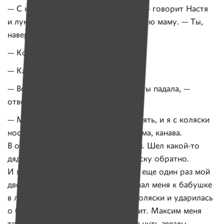
— С коляски я падала очень много, — говорит Настя
и лукаво посматривает на удивленную маму. — Ты,
наверное, не видела?
— Кого?
— Как я падала.
— Вот и я сейчас думаю, когда это ты падала, —
отвечает удивленная Валентина.
— Мы как-то пошли с друзьями гулять, и я с коляски
носом вниз полетела. Был дождь: яма, канава.
В общем, плюхнулась я лицом вниз. Шел какой-то
дяденька, поднял и посадил в коляску обратно.
И мы дальше с друзьями пошли. А еще один раз мой
двоюродный брат Максим закатывал меня к бабушке
в летнюю кухню, и я свалилась с коляски и ударилась
о бетон. У меня лоб весь был побит. Максим меня