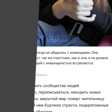
До 18 лет Настя никогда не общалась с инвалидами. Она
думала, что все живут так же счастливо, как и она, и не думала
о том, что среди людей с инвалидностью встречаются
одинокие люди
Фото: Иван Бессер, Имена
Настя стала изучать сообщества людей
с инвалидностью, переписываться, находить новых
знакомых. Однако закрытый мир поверг жительницу
Линово в шок. В нем бурлили страсти, подкрепленные
одиночеством и обидами.