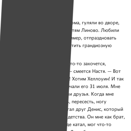
не повторялись
Фото: из личного архива
Друзья собирались у Насти дома, гуляли во дворе,
путешествовали по окрестностям Линово. Любили
поэкспериментировать. Например, отпраздновать
посреди лета Хеллоуин и закатить грандиозную
вечеринку.
— Мы были такие: если нам что-то захочется,
то пофигу — лето или зима, — смеется Настя. — Вот
сейчас летом у нас Хеллоуин! Хотим Хеллоуин! И так
мы делали не один год. Отмечали его 31 июля. Мне
повезло — у меня всегда были друзья. Когда мне
было сложно что-то достать, пересесть, ногу
пододвинуть, руку, то помогал друг Денис, который
всегда был рядом, с самого детства. Он мне как брат,
можно сказать. Он меня везде катал, мог что-то