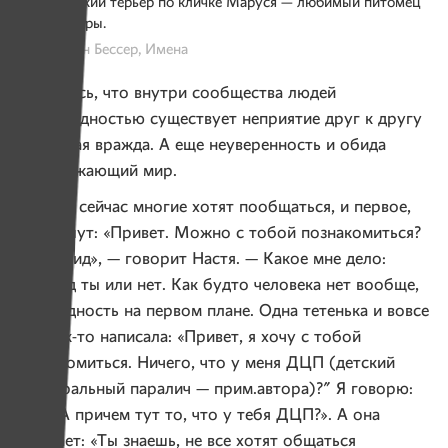
Йоркширский терьер по кличке Маруся — любимый питомец
Насти Хмары.
Фото: Иван Бессер, Имена
Оказалось, что внутри сообщества людей
с инвалидностью существует неприятие друг к другу
и скрытая вражда. А еще неуверенность и обида
на окружающий мир.
— Даже сейчас многие хотят пообщаться, и первое,
что пишут: «Привет. Можно с тобой познакомиться?
Я инвалид», — говорит Настя. — Какое мне дело:
инвалид ты или нет. Как будто человека нет вообще,
инвалидность на первом плане. Одна тетенька и вовсе
мне как-то написала: «Привет, я хочу с тобой
познакомиться. Ничего, что у меня ДЦП (детский
церебральный паралич — прим.автора)?" Я говорю:
«Нет. А причем тут то, что у тебя ДЦП?». А она
отвечает: «Ты знаешь, не все хотят общаться