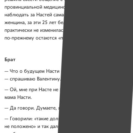
провинциальной медициной к минимуму и стала
наблюдать за Настей сама — дома. Как признается
женщина, за эти 25 лет белорусская медицина
практически не изменилась. Люди с СМА в регионах
по-прежнему остаются «пришельцами».
Брат
— Что о будущем Насти говорили медики?
— спрашиваю Валентину.
— Ой, мне при Насте не хочется говорить, — отвечает
мама Насти.
— Да говори. Думаете, я не знаю? — улыбается дочь.
— Говорили: «такие долго не живут», «это вам
не положено» и так далее. По словам медиков, нам