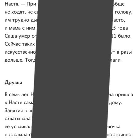
Настя. — При такой сложной стадии детки вообще
не ходят, не сидят толком и не могут держать голову,
им трудно дышать и глотать еду… Он болел часто,
и мама с ним лежала много в больнице. А в 2,5 года
Саша умер от воспаления легких. Мне тогда 11 было.
Сейчас таких детей подключают к аппарату
искусственной вентиляции легких, и они живут в разы
дольше. Тогда врачи такого почему-то не делали.
Друзья
В семь лет Настя пошла школу. Вернее, школа пришла
к Насте сама, ведь девочка стала учиться на дому.
Занятия в школе Насте давались легко. Она
схватывала информацию на лету и быстро
ее усваивала. Ничего удивительного, что девочка
прослыла одной из лучших учениц и стала постоянно