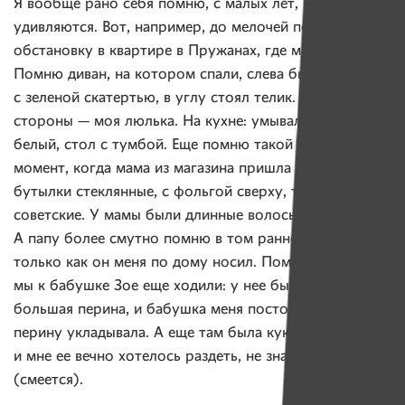
Я вообще рано себя помню, с малых лет, все
удивляются. Вот, например, до мелочей помню
обстановку в квартире в Пружанах, где мы жили.
Помню диван, на котором спали, слева был стол
с зеленой скатертью, в углу стоял телик. С правой
стороны — моя люлька. На кухне: умывальник, буфет
белый, стол с тумбой. Еще помню такой смутный
момент, когда мама из магазина пришла и принесла
бутылки стеклянные, с фольгой сверху, такие
советские. У мамы были длинные волосы кучерявые.
А папу более смутно помню в том раннем возрасте,
только как он меня по дому носил. Помню, как
мы к бабушке Зое еще ходили: у нее была такая
большая перина, и бабушка меня постоянно на эту
перину укладывала. А еще там была кукла в одежде,
и мне ее вечно хотелось раздеть, не знаю, почему
(смеется).