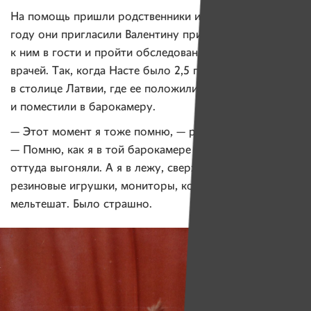
На помощь пришли родственники из Риги. В 1993
году они пригласили Валентину приехать с дочерью
к ним в гости и пройти обследование у местных
врачей. Так, когда Насте было 2,5 года, она оказалась
в столице Латвии, где ее положили в больницу
и поместили в барокамеру.
— Этот момент я тоже помню, — рассказывает Настя.
— Помню, как я в той барокамере лежала и маму
оттуда выгоняли. А я в лежу, сверху какие-то
резиновые игрушки, мониторы, компьютеры, люди
мельтешат. Было страшно.