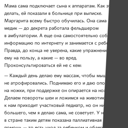
Мама сама подключает сына к аппаратам. Как это
делать, ей показали в больнице при выписке.
Маргарита всему быстро обучилась. Она сама
медик — до декрета работала фельдшером
в амбулатории. А еще она самостоятельно собирает
информацию по интернету и занимается с ребенком.
Правда, до конца не уверена, какие упражнения идут
ему на пользу, а какие — во вред.
Проконсультироваться ей не с кем:
— Каждый день делаю ему массаж, чтобы мышцы
не атрофировались. Поднимаю его и даю опору
на ножки, при поддержке он опирается на ножки.
Делаем повороты шеи и ложимся на животик. Иногда
к нам приходит участковый педиатр, но он ничего
большего, чем я делаю сама, не советует. У нас
в стране таким детям показана паллиативная
помощь — то есть уход за ребенком и облегчение его