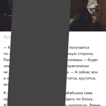
Фото: Александр Васюкович для ИМЕН
— Конечно, мы хотим все и сразу, а получается
по граммульке. Глеб меняется в лучшую сторону.
Раньше он был, как живая кукла: положишь — будет
лежать, посадишь — будет сидеть, практически
не двигался, — вспоминает бабушка. — А сейчас вон
и ножками, и ручками дрыгает, вертится, крутится,
активничает, пытается говорить.
К стулу, который есть у Глеба, прабабушка сама
приделала колеса, чтобы он мог ездить по блоку.
И прабабушке хорошо, и правнуку интересно. Ремни