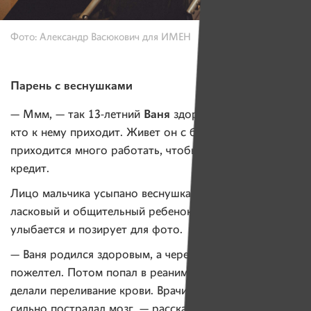
Фото: Александр Васюкович для ИМЕН
Парень с веснушками
Ваня
— Ммм, — так 13-летний
здоровается со всеми,
кто к нему приходит. Живет он с бабушкой. Маме
приходится много работать, чтобы выплатить
кредит.
Лицо мальчика усыпано веснушками. Ваня очень
ласковый и общительный ребенок, все время
улыбается и позирует для фото.
— Ваня родился здоровым, а через десять часов резко
пожелтел. Потом попал в реанимацию, дважды
делали переливание крови. Врачи сказали сразу, что
сильно пострадал мозг, — рассказывает предысторию