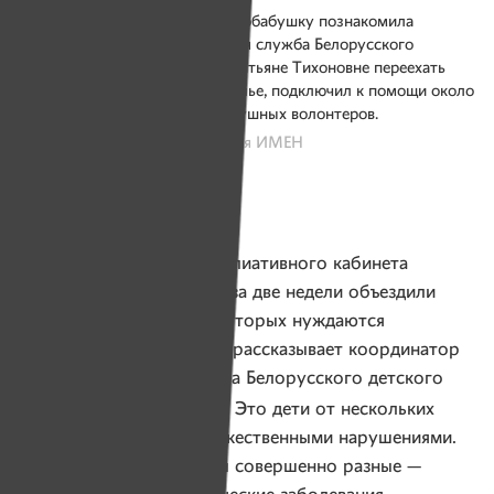
С волонтером Александром пробабушку познакомила
координатор проекта «Выездная служба Белорусского
детского хосписа». Он помог Татьяне Тихоновне переехать
в новый блок и обустроить жилье, подключил к помощи около
пятидесяти таких же неравнодушных волонтеров.
Фото: Александр Васюкович для ИМЕН
Им нужна помощь
— Вместе с врачом из паллиативного кабинета
областной больницы мы за две недели объездили
около 30 семей, дети в которых нуждаются
в паллиативном уходе, — рассказывает координатор
проекта «Выездная служба Белорусского детского
Алена Гарай
хосписа»
. — Это дети от нескольких
месяцев до 18 лет с множественными нарушениями.
Их состояние и диагнозы совершенно разные —