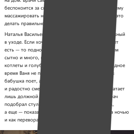
на дом. Врачи сами не знают, что с ним делать, —
беспокоится за сына мама. — Бабушка пытается ему
массажировать ножки сама, но мы не знаем, как это
делать правильно.
Наталья Васильевна признается, что внук несложный
в уходе. Если хочет пить — тянет руку. Если хочет
есть — то подносит кулак ко рту. Ест сам, причем
сытно и много, как настоящий мужчина. Любит
котлеты и голубцы, блины и макароны. В свободное
время Ваня не прочь попеть вместе с бабушкой:
бабушка поет, а он — подпевает, как умеет,
и радостно смеется. Для полного счастья не хватает
лишь должной медицинской помощи: чтобы врач
подобрал стул, научил правильно в нем сидеть,
а еще — показал, как надо укладывать мальчика ночью
и как переворачивать.