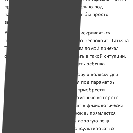
пришлось перешивать самостоятельно под
параметры правнука, иначе он мог бы просто
вывалиться.
В последнее время у Глеба начал искривляться
позвоночник. Это бабушку сильно беспокоит. Татьяна
Тихоновна не против, чтобы к ним домой приехал
специалист и рассказал, что делать в такой ситуации,
как правильно сажать и укладывать ребенка.
Недавно пробабушка заказала новую коляску для
Глеба, она будет регулироваться под параметры
мальчика. Дальнейшие планы — приобрести
мобильный вертикализатор, с помощью которого
позиционируют ребенка — ставят в физиологически
правильное положение, и ребенок выпрямляется.
Опять же, прежде чем покупать дорогую вещь,
пробабушке необходимо проконсультироваться