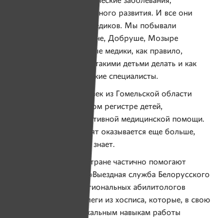
онкология, ДЦП, генетические заболевания,
нарушения внутриутробного развития. И все они
нуждаются в помощи медиков. Мы побывали
в Светлогорске, Жлобине, Добруше, Мозыре
и Калинковичах. Местные медики, как правило,
просто не знают, что с такими детьми делать и как
им помогать. Они не узкие специалисты.
Как минимум 250 человек из Гомельской области
числится в национальном регистре детей,
нуждающихся в паллиативной медицинской помощи.
На практике таких ребят оказывается еще больше,
просто о них никто не знает.
Таким детям по всей стране частично помогают
специалисты проекта «Выездная служба Белорусского
детского хосписа». Региональных абилитологов
обучили минские коллеги из хосписа, которые, в свою
очередь, учились уникальным навыкам работы