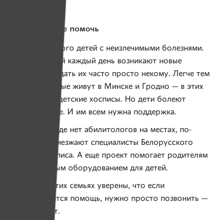
Как вы можете помочь
В Беларуси много детей с неизлечимыми болезнями.
У их родителей каждый день возникают новые
вопросы. А задать их часто просто некому. Легче тем
семьям, которые живут в Минске и Гродно — в этих
городах есть детские хосписы. Но дети болеют
по всей стране. И им всем нужна поддержка.
В те города, где нет абилитологов на местах, по-
прежнему приезжают специалисты Белорусского
детского хосписа. А еще проект помогает родителям
с необходимым оборудованием для детей.
Родители в этих семьях уверены, что если
им понадобится помощь, нужно просто позвонить —
и им помогут.