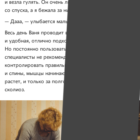
и везла гулять. Он очень любил скатываться
со спуска, а я бежала за ним. Правда, Ваня?
— Дааа, — улыбается мальчик.
Весь день Ваня проводит в коляске. Она мягкая
и удобная, отлично подходит для прогулок на улице.
Но постоянно пользоваться такими колясками
специалисты не рекомендуют: в ней трудно
контролировать правильное положение рук, ног
и спины, мышцы начинают скручиваться. Ваня быстро
растет, и только за полгода заметно усугубился
сколиоз.