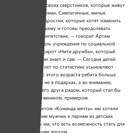
не отличаются от своих сверстников, которые живут
в семьях с родителями. Симпатичные, милые
и обаятельные подростки, которые хотят изменить
свою жизнь к лучшему и готовы преодолевать
в жизни любые препятствия, — говорит Артем
Головий, основатель учреждения по социальной
адаптации детей сирот «Нити дружбы», который
о сиротской жизни знает и сам. — Сегодня детей-
сирот старше 10 лет по статистике усыновляют
крайне редко. А с этого возраста ребята больше
всего нуждаются не в подарках, а во внимании,
в наличии старшего друга рядом, который стал бы
для ребенка наставником, примером.
Конкретно проектом «Команда мечты» мы хотели
привлечь внимание мужчин к парням из детских
домов. Показать им, что есть возможность стать для
ребенка настоящим другом.