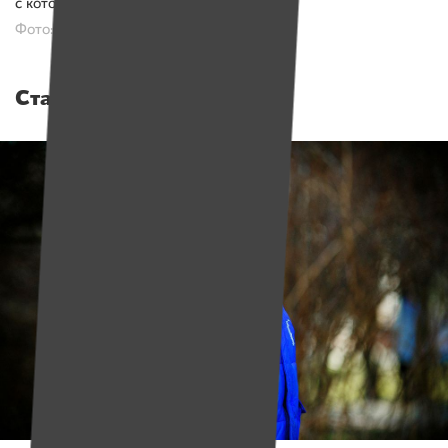
с которым могу делиться тайнами.
Фото: Юлия Мацкевич
Стас Дударенок