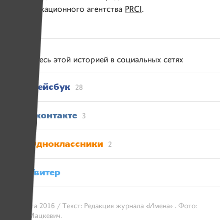
коммуникационного агентства
PRCI
.
Поделитесь этой историей в социальных сетях
Фейсбук
28
Вконтакте
3
Одноклассники
2
Твитер
3 августа 2016 / Текст: Редакция журнала «Имена» . Фото:
Юлия Мацкевич.