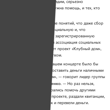
чиновниками сегодня, как видим, серьезно
ограничивает и тех, кому нужна помощь, и тех, кто
хочет помочь.
Происходит такое смешение понятий, что даже сбор
пожертвований на остросоциальную и, что
немаловажно, официально зарегистрированную
организацию «Белорусская ассоциация социальных
работников», которая ведет проект «Клубный дом»,
называют попрошайничеством.
— Конечно, зрителям на нашем концерте было бы
намного удобнее просто оставить деньги наличными
для проекта «Клубный дом», — говорит лидер группы
Александр Демиденко
Re1ikt
. — Но раз нельзя,
значит, нельзя. Мы постарались помочь другими
способами: рассказали о проекте, раздали квитанции,
чтобы люди пошли в банк и перевели деньги.