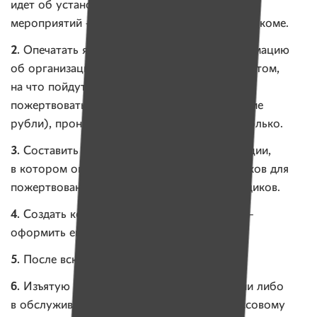
идет об установке ящика во время массовых
мероприятий — получить разрешение в исполкоме.
2.
Опечатать ящик, разместить на нем информацию
об организации, которая собирает деньги, о том,
на что пойдут деньги, какие деньги можно
пожертвовать (например, только белорусские
рубли), пронумеровать ящики, если их несколько.
3.
Составить приказ руководителя организации,
в котором определены сроки вскрытия ящиков для
пожертвований, места и сроки установки ящиков.
4.
Создать комиссию по вскрытию ящиков —
оформить еще один приказ.
5.
После вскрытия ящика составить акт.
6.
Изъятую сумму сдать в кассу организации либо
в обслуживающий банк по приходному кассовому