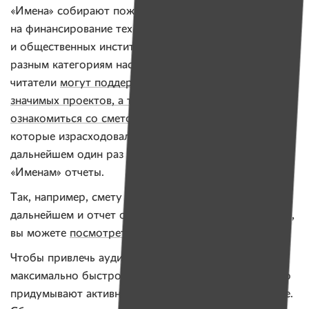
«Имена» собирают пожертвования
на финансирование тех некоммерческих проектов
и общественных институтов, которые помогают
разным категориям населения системно. Сейчас наши
читатели
могут поддержать финансово 15 социально
значимых проектов, а также на странице проектов
ознакомиться со сметой каждого из них.
Проекты,
которые израсходовали пожертвования, в
дальнейшем один раз в квартал предоставляют
«Именам» отчеты.
Так, например, смету проекта «Клубный дом» (а в
дальнейшем и отчет о потраченных пожертвованиях),
вы можете
посмотреть здесь.
Чтобы привлечь аудитории и завершить сбор
максимально быстро, авторы каждого проекта часто
придумывают активности, в том числе и офлайновые.