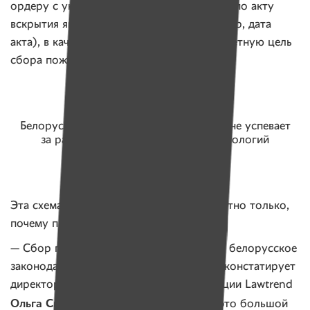
ордеру с указанием, что это произведено по акту
вскрытия ящика для пожертвований (номер, дата
акта), в качестве основания указать конкретную цель
сбора пожертвований.
Белорусское законодательство просто не успевает
за развитием информационных технологий
Эта схема несложная и понятная. Непонятно только,
почему происходят запреты сборов.
— Сбор пожертвований в ящики сегодня белорусское
законодательно никак не регулирует, — констатирует
директор центра правовой трансформации Lawtrend
Ольга Смолянко
. — С одной стороны, это большой