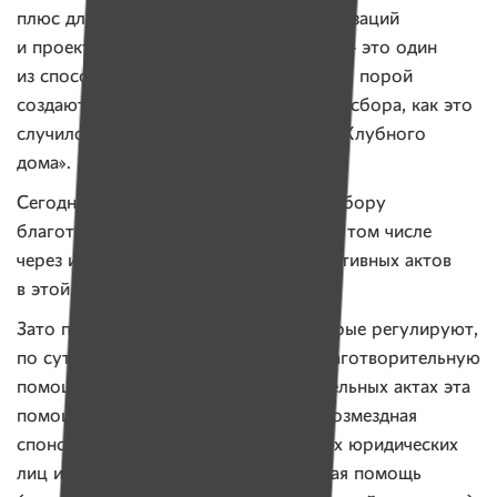
плюс для многих общественных организаций
и проектов, для которых такие ящики — это один
из способов найти финансирование. Но порой
создаются проблемы при организации сбора, как это
случилось с концертом в поддержку «Клубного
дома».
Сегодня растет количество акций по сбору
благотворительных пожертвований (в том числе
через интернет), но каких-либо нормативных актов
в этой сфере нет, отмечает Ольга.
Зато прописано много понятий, которые регулируют,
по сути, один и тот же процесс — благотворительную
помощь. Правда, в разных законодательных актах эта
помощь называется по-разному: безвозмездная
спонсорская помощь (от белорусских юридических
лиц и ИП); иностранная безвозмездная помощь