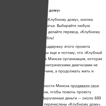
Как помочь «Клубному дому»
Если вы хотите помочь «Клубному дому», кнопка
«Помочь» есть в этой статье. Выбирайте любую
доступную вам сумму и делайте перевод. «Клубному
дому» важен каждый рубль!
Любые инициативы в поддержку этого проекта
сегодня особенно важны еще и потому, что «Клубный
дом» — самая крупная в Минске организация, которая
помогает людям с психиатрическими диагнозами не
остаться где-то на обочине, а продолжать жить и
развиваться.
В марте известные личности Минска
продавали свои
ценные вещи
с аукциона, чтобы помочь проекту
продолжить работу. Вырученные деньги — около 600
рублей — также были перечислены «Клубному дому».