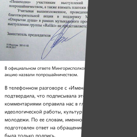
В официальном ответе Мингорисполкома благотворительную
акцию назвали попрошайничеством.
В телефонном разговоре с «Именами» Ирина Дудка
подтвердила, что подписывала этот ответ, однако за
комментариями оправила нас в главное управление
идеологической работы, культуры и по делам
молодежи. По ее словам, именно там был
подготовлен ответ на обращение — от нее нужна
была только подпись.