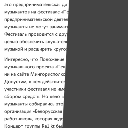
это предпринимательская дятельность, а выступления
музыкантов на фестивале «Пешеходка» не относятся к
предпринимательской деятельности, следовательно,
музыканты не могут заниматься сбором средств.
Фестиваль проводится с другой целью — с
целью обеспечить слушателей качественной живой
музыкой и расширить кругозор минчан и туристов.
Интересно, что Положение о проведении
музыкального проекта «Пешеходка» не опубликовано
ни на сайте Мингорисполкома, ни на сайте фестиваля.
Допустим, в нем действительно прописано, что
участники фестиваля не имеют права заниматься
сбором средств. Но дело в том, что не сами
музыканты собирались это делать, а общественная
организация «Белорусская ассоциация социальных
работников», которая ведет проект «Клубный дом».
Концерт группы Re1ikt был лишь площадкой, на