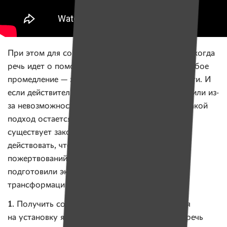
При этом для социальных проектов, особенно, когда
речь идет о помощи тяжелобольным людям, любое
промедление — это часто вопрос жизни и смерти. И
если действительно сборы на фестивале запретили из-
за невозможности их проконтролировать, то такой
подход остается совершенно непонятным. Ведь
существует законная схема, по которой надо
действовать, чтобы поставить ящик для
пожертвований и проконтролировать сбор. Ее
подготовили эксперты Центра правовой
трансформации. Для этого нужно:
1.
Получить согласие собственника помещения
на установку ящика для пожертвований. Если речь