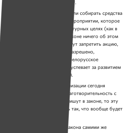
краудфандинг, отмечает юрист.
— Появляется вопрос: можно ли собирать средства
на благотворительность на мероприятии, которое
проводится, например, в культурных целях (как в
случае с «Пешеходкой»)? В законе ничего об этом
не сказано. Но госорганы могут запретить акцию,
исходя из принципа «что не разрешено,
то запрещено». Получается, белорусское
законодательство просто не успевает за развитием
информационных технологий.
Многие общественные организации сегодня
опасаются того, что если благотворительность с
краудфандингом еще и пропишут в законе, то эту
сферу могут зарегулировать так, что вообще будет
сложно что-либо делать.
Однако вольная трактовка закона самими же