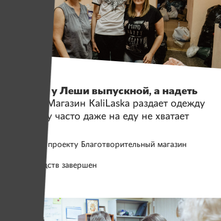
Истории
На носу у Леши выпускной, а надеть
нечего.
Магазин KaliLaska раздает одежду
тем, кому часто даже на еду не хватает
Помогаем проекту
Благотворительный магазин
KaliLaska
Сбор средств завершен