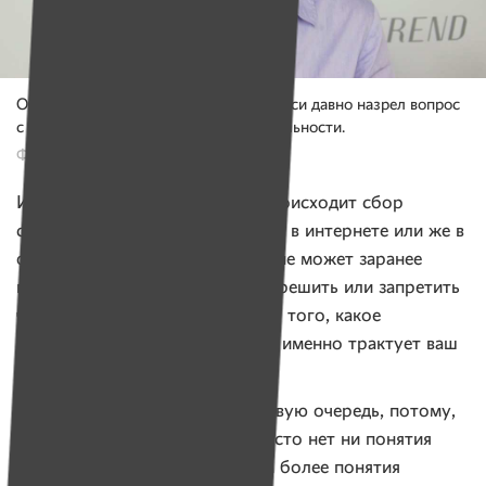
Ольга Смолянко считает, что в Беларуси давно назрел вопрос
с разработкой закона о благотворительности.
Фото: www.lawtrend.org
И поэтому всякий раз, когда происходит сбор
средств на какой-либо проект — в интернете или же в
офлайне — организатор сбора не может заранее
предугадать, что ему могут разрешить или запретить
чиновники. Всё часто зависит от того, какое
ведомство к вам нагрянет и как именно трактует ваш
сбор.
Происходит путаница. И, в первую очередь, потому,
что в белорусских законах просто нет ни понятия
«благотворительность», ни тем более понятия