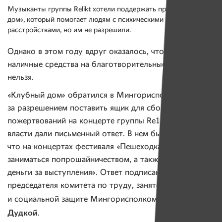
Музыканты группы Relikt хотели поддержать проект «Клубный
дом», который помогает людям с психическими
расстройствами, но им не разрешили.
Однако в этом году вдруг оказалось, что собирать
наличные средства на благотворительные проекты...
нельзя.
«Клубный дом» обратился в Мингорисполком
за разрешением поставить ящик для сбора
пожертвований на концерте группы Re1ikt. Минские
власти дали письменный ответ. В нем было сказано,
что на концертах фестиваля «Пешеходка»
«запрещено
заниматься попрошайничеством, а также взимать
деньги за выступления»
. Ответ подписан заместителем
председателя комитета по труду, занятости
Ириной
и социальной защите Мингорисполкома
Дудкой
.