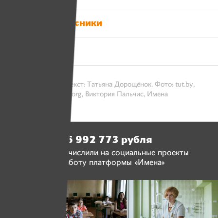
Одноклассники
Твитер
13 августа 2017 / Текст: Татьяна Дорощёнок. Фото: tut.by,
citydog.by, lawtrend.org, Виктория Пальчис, Имена
6 992 773 рубля
люди перечислили на социальные проекты
и работу платформы «Имена»