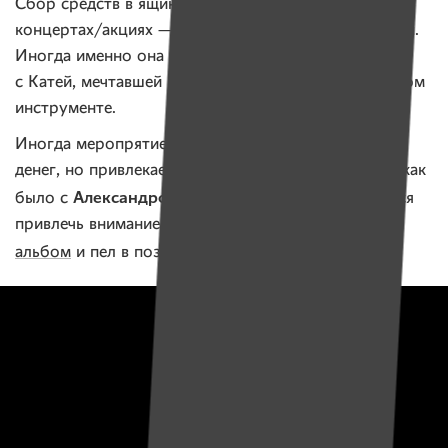
Сбор средств в ящики на благотворительных
концертах/акциях — одна из форм выхода в офлайн.
Иногда именно она и срабатывает, как в истории
с Катей, мечтавшей научиться играть на музыкальном
инструменте.
Иногда меропрятие не срабатывает в плане сбора
денег, но привлекает больше внимание к персоне, как
Александром Солодухой
было с
, когда он пытался
привлечь внимание к
сбору средств на свой новый
.
альбом
и пел в поземном переходе с гитарой