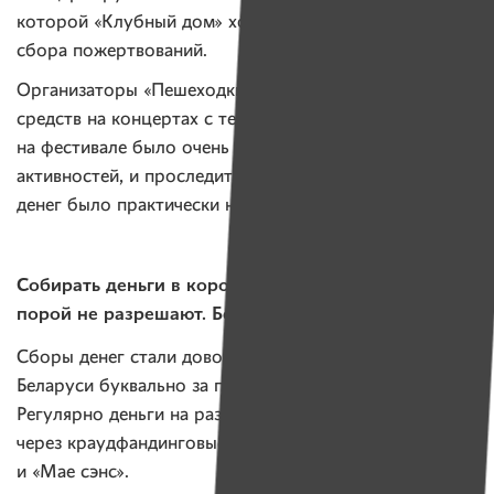
которой «Клубный дом» хотел поставить ящик для
сбора пожертвований.
Организаторы «Пешеходки» связывают запрет на сбор
средств на концертах с тем, что в прошлом году
на фестивале было очень много благотворительных
активностей, и проследить за расходованием этих
денег было практически невозможно.
Собирать деньги в коробку не запрещено, но
порой не разрешают. Без внятных объяснений
Сборы денег стали довольно популярным явлением в
Беларуси буквально за последние несколько лет.
Регулярно деньги на разные проекты собираются
через краудфандинговые площадки «Улей», «Талака»
и «Мае сэнс».